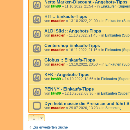
Netto Marken-Discount - Angebots-Tipps
von
htw89
»
11.10.2022, 21:54
» in
Einkaufen (Super
HIT :: Einkaufs-Tipps
von
maadien
»
13.10.2022, 21:00
» in
Einkaufen (Sup
ALDI Süd :: Angebots Tipps
von
maadien
»
11.10.2022, 21:45
» in
Einkaufen (Sup
Centershop Einkaufs-Tipps
von
maadien
»
18.11.2022, 21:16
» in
Einkaufen (Sup
Globus :: Einkaufs-Tipps
von
maadien
»
13.10.2022, 20:50
» in
Einkaufen (Sup
K+K - Angebots-Tipps
von
htw89
»
14.10.2022, 18:55
» in
Einkaufen (Super
PENNY - Einkaufs-Tipps
von
htw89
»
12.10.2022, 08:36
» in
Einkaufen (Super
Dyn hebt massiv die Preise an und führt 
von
maadien
»
29.07.2026, 13:23
» in
Streaming
Zur erweiterten Suche