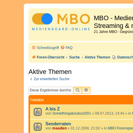
MBO - Medien
Streaming & 
21 Jahre MBO - Gegründ
Schnellzugriff
FAQ
Foren-Übersicht
Suche
Aktive Themen
Datensch
Aktive Themen
Zur erweiterten Suche
SUCHE
ERWEITERTE SUCHE
THEMEN
A bis Z
von
Somethingaboutus2001
»
08.07.2013, 14:45
» in
Senderraten
von
maadien
»
01.12.2006, 21:02
» in
MBO Forenspie