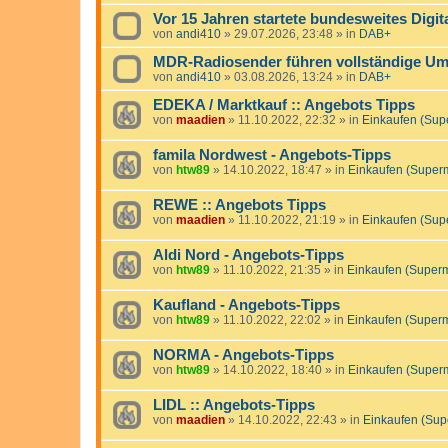
Vor 15 Jahren startete bundesweites Digit
von
andi410
»
29.07.2026, 23:48
» in
DAB+
MDR-Radiosender führen vollständige Ums
von
andi410
»
03.08.2026, 13:24
» in
DAB+
EDEKA / Marktkauf :: Angebots Tipps
von
maadien
»
11.10.2022, 22:32
» in
Einkaufen (Sup
famila Nordwest - Angebots-Tipps
von
htw89
»
14.10.2022, 18:47
» in
Einkaufen (Super
REWE :: Angebots Tipps
von
maadien
»
11.10.2022, 21:19
» in
Einkaufen (Sup
Aldi Nord - Angebots-Tipps
von
htw89
»
11.10.2022, 21:35
» in
Einkaufen (Super
Kaufland - Angebots-Tipps
von
htw89
»
11.10.2022, 22:02
» in
Einkaufen (Super
NORMA - Angebots-Tipps
von
htw89
»
14.10.2022, 18:40
» in
Einkaufen (Super
LIDL :: Angebots-Tipps
von
maadien
»
14.10.2022, 22:43
» in
Einkaufen (Sup