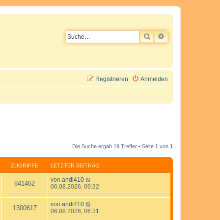
SUCHE
ERWEITERTE SU
Registrieren
Anmelden
Die Suche ergab 19 Treffer • Seite
1
von
1
ZUGRIFFE
LETZTER BEITRAG
L
von
andi410
Z
841462
e
06.08.2026, 06:32
t
u
z
L
von
andi410
t
Z
1300617
e
g
06.08.2026, 06:31
e
t