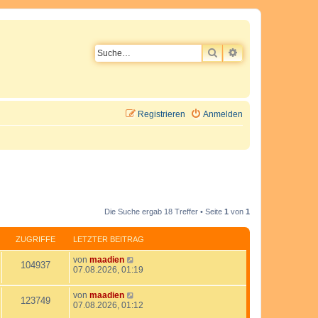
SUCHE
ERWEITERTE SU
Registrieren
Anmelden
Die Suche ergab 18 Treffer • Seite
1
von
1
ZUGRIFFE
LETZTER BEITRAG
L
von
maadien
Z
104937
e
07.08.2026, 01:19
t
u
z
L
von
maadien
t
Z
123749
e
g
07.08.2026, 01:12
e
t