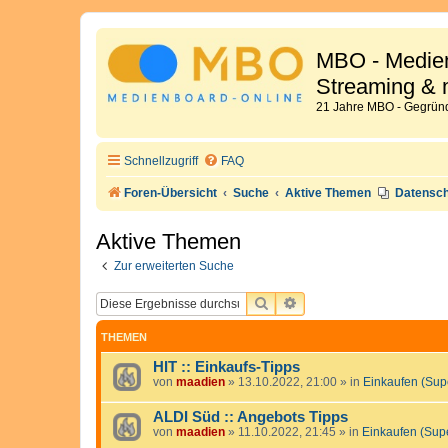
MBO - Medien
Streaming & 
21 Jahre MBO - Gegründ
Schnellzugriff
FAQ
Foren-Übersicht
Suche
Aktive Themen
Datensch
Aktive Themen
Zur erweiterten Suche
SUCHE
ERWEITERTE SUCHE
THEMEN
HIT :: Einkaufs-Tipps
von
maadien
»
13.10.2022, 21:00
» in
Einkaufen (Sup
ALDI Süd :: Angebots Tipps
von
maadien
»
11.10.2022, 21:45
» in
Einkaufen (Sup