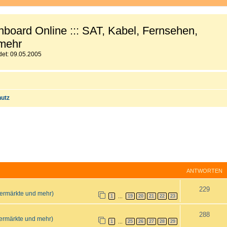
board Online ::: SAT, Kabel, Fernsehen,
mehr
et: 09.05.2005
utz
ANTWORTEN
A
229
ermärkte und mehr)
1
19
20
21
22
23
…
n
A
288
t
ermärkte und mehr)
1
25
26
27
28
29
…