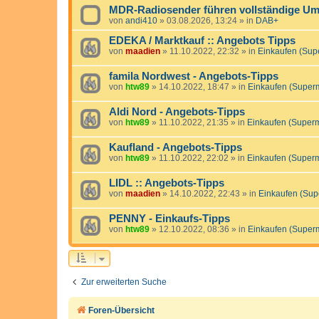
MDR-Radiosender führen vollständige Ums
von
andi410
»
03.08.2026, 13:24
» in
DAB+
EDEKA / Marktkauf :: Angebots Tipps
von
maadien
»
11.10.2022, 22:32
» in
Einkaufen (Sup
famila Nordwest - Angebots-Tipps
von
htw89
»
14.10.2022, 18:47
» in
Einkaufen (Super
Aldi Nord - Angebots-Tipps
von
htw89
»
11.10.2022, 21:35
» in
Einkaufen (Super
Kaufland - Angebots-Tipps
von
htw89
»
11.10.2022, 22:02
» in
Einkaufen (Super
LIDL :: Angebots-Tipps
von
maadien
»
14.10.2022, 22:43
» in
Einkaufen (Sup
PENNY - Einkaufs-Tipps
von
htw89
»
12.10.2022, 08:36
» in
Einkaufen (Super
Zur erweiterten Suche
Foren-Übersicht