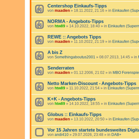
Centershop Einkaufs-Tipps
von
maadien
»
18.11.2022, 21:16
» in
Einkaufen (Sup
NORMA - Angebots-Tipps
von
htw89
»
14.10.2022, 18:40
» in
Einkaufen (Super
REWE :: Angebots Tipps
von
maadien
»
11.10.2022, 21:19
» in
Einkaufen (Sup
A bis Z
von
Somethingaboutus2001
»
08.07.2013, 14:45
» in
Senderraten
von
maadien
»
01.12.2006, 21:02
» in
MBO Forenspie
Netto Marken-Discount - Angebots-Tipps
von
htw89
»
11.10.2022, 21:54
» in
Einkaufen (Super
K+K - Angebots-Tipps
von
htw89
»
14.10.2022, 18:55
» in
Einkaufen (Super
Globus :: Einkaufs-Tipps
von
maadien
»
13.10.2022, 20:50
» in
Einkaufen (Sup
Vor 15 Jahren startete bundesweites Digit
von
andi410
»
29.07.2026, 23:48
» in
DAB+