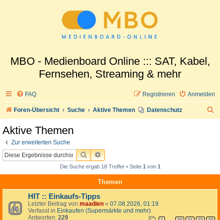
MBO - Medienboard Online ::: SAT, Kabel,
Fernsehen, Streaming & mehr
FAQ
Registrieren
Anmelden
S
Foren-Übersicht
Suche
Aktive Themen
Datenschutz
u
Aktive Themen
c
Zur erweiterten Suche
h
SUCHE
ERWEITERTE SUCHE
e
Die Suche ergab 18 Treffer • Seite
1
von
1
Themen
HIT :: Einkaufs-Tipps
Letzter Beitrag von
maadien
«
07.08.2026, 01:19
Verfasst in
Einkaufen (Supermärkte und mehr)
Antworten:
229