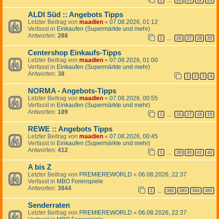
1
20
21
22
23
…
ALDI Süd :: Angebots Tipps
Letzter Beitrag von
maadien
«
07.08.2026, 01:12
Verfasst in
Einkaufen (Supermärkte und mehr)
Antworten:
288
1
26
27
28
29
…
Centershop Einkaufs-Tipps
Letzter Beitrag von
maadien
«
07.08.2026, 01:00
Verfasst in
Einkaufen (Supermärkte und mehr)
Antworten:
38
1
2
3
4
NORMA - Angebots-Tipps
Letzter Beitrag von
maadien
«
07.08.2026, 00:55
Verfasst in
Einkaufen (Supermärkte und mehr)
Antworten:
189
1
16
17
18
19
…
REWE :: Angebots Tipps
Letzter Beitrag von
maadien
«
07.08.2026, 00:45
Verfasst in
Einkaufen (Supermärkte und mehr)
Antworten:
412
1
39
40
41
42
…
A bis Z
Letzter Beitrag von
PREMIEREWORLD
«
06.08.2026, 22:37
Verfasst in
MBO Forenspiele
Antworten:
3844
1
382
383
384
385
…
Senderraten
Letzter Beitrag von
PREMIEREWORLD
«
06.08.2026, 22:37