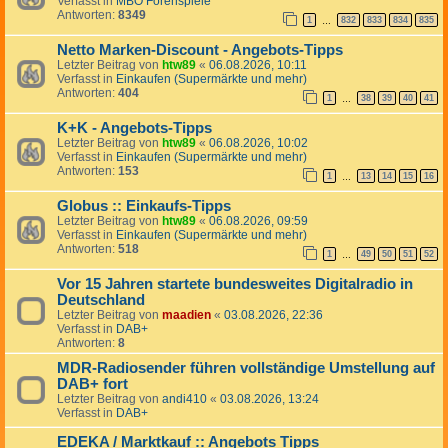
Verfasst in
MBO Forenspiele
Antworten:
8349
1
832
833
834
835
…
Netto Marken-Discount - Angebots-Tipps
Letzter Beitrag von
htw89
«
06.08.2026, 10:11
Verfasst in
Einkaufen (Supermärkte und mehr)
Antworten:
404
1
38
39
40
41
…
K+K - Angebots-Tipps
Letzter Beitrag von
htw89
«
06.08.2026, 10:02
Verfasst in
Einkaufen (Supermärkte und mehr)
Antworten:
153
1
13
14
15
16
…
Globus :: Einkaufs-Tipps
Letzter Beitrag von
htw89
«
06.08.2026, 09:59
Verfasst in
Einkaufen (Supermärkte und mehr)
Antworten:
518
1
49
50
51
52
…
Vor 15 Jahren startete bundesweites Digitalradio in
Deutschland
Letzter Beitrag von
maadien
«
03.08.2026, 22:36
Verfasst in
DAB+
Antworten:
8
MDR-Radiosender führen vollständige Umstellung auf
DAB+ fort
Letzter Beitrag von
andi410
«
03.08.2026, 13:24
Verfasst in
DAB+
EDEKA / Marktkauf :: Angebots Tipps