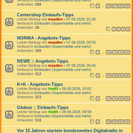
Verfasst in
Einkaufen (Supermärkte und mehr)
Antworten:
288
1
26
27
28
29
…
Centershop Einkaufs-Tipps
Letzter Beitrag von
maadien
«
07.08.2026, 01:00
Verfasst in
Einkaufen (Supermärkte und mehr)
Antworten:
38
1
2
3
4
NORMA - Angebots-Tipps
Letzter Beitrag von
maadien
«
07.08.2026, 00:55
Verfasst in
Einkaufen (Supermärkte und mehr)
Antworten:
189
1
16
17
18
19
…
REWE :: Angebots Tipps
Letzter Beitrag von
maadien
«
07.08.2026, 00:45
Verfasst in
Einkaufen (Supermärkte und mehr)
Antworten:
412
1
39
40
41
42
…
K+K - Angebots-Tipps
Letzter Beitrag von
htw89
«
06.08.2026, 10:02
Verfasst in
Einkaufen (Supermärkte und mehr)
Antworten:
153
1
13
14
15
16
…
Globus :: Einkaufs-Tipps
Letzter Beitrag von
htw89
«
06.08.2026, 09:59
Verfasst in
Einkaufen (Supermärkte und mehr)
Antworten:
518
1
49
50
51
52
…
Vor 15 Jahren startete bundesweites Digitalradio in