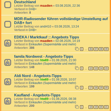
Deutschland
Letzter Beitrag von
maadien
«
03.08.2026, 22:36
Verfasst in
DAB+
Antworten:
8
MDR-Radiosender führen vollständige Umstellung auf
DAB+ fort
Letzter Beitrag von
andi410
«
03.08.2026, 13:24
Verfasst in
DAB+
EDEKA / Marktkauf :: Angebots Tipps
Letzter Beitrag von
maadien
«
02.08.2026, 14:19
Verfasst in
Einkaufen (Supermärkte und mehr)
Antworten:
386
1
36
37
38
39
…
famila Nordwest - Angebots-Tipps
Letzter Beitrag von
htw89
«
01.08.2026, 21:00
Verfasst in
Einkaufen (Supermärkte und mehr)
Antworten:
148
1
12
13
14
15
…
Aldi Nord - Angebots-Tipps
Letzter Beitrag von
htw89
«
01.08.2026, 10:07
Verfasst in
Einkaufen (Supermärkte und mehr)
Antworten:
199
1
17
18
19
20
…
Kaufland - Angebots-Tipps
Letzter Beitrag von
htw89
«
01.08.2026, 08:38
Verfasst in
Einkaufen (Supermärkte und mehr)
Antworten:
200
1
18
19
20
21
…