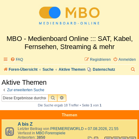
MBO - Medienboard Online ::: SAT, Kabel,
Fernsehen, Streaming & mehr
FAQ
Registrieren
Anmelden
S
Foren-Übersicht
Suche
Aktive Themen
Datenschutz
u
Aktive Themen
c
Zur erweiterten Suche
h
SUCHE
ERWEITERTE SUCHE
e
Die Suche ergab 18 Treffer • Seite
1
von
1
Themen
A bis Z
Letzter Beitrag von
PREMIEREWORLD
«
07.08.2026, 21:55
Verfasst in
MBO Forenspiele
Antworten:
3850