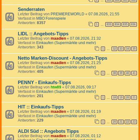
1
383
384
385
386
…
Senderraten
Letzter Beitrag von
PREMIEREWORLD
«
07.08.2026, 21:55
Verfasst in
MBO Forenspiele
Antworten:
8357
1
833
834
835
836
…
LIDL :: Angebots-Tipps
Letzter Beitrag von
maadien
«
07.08.2026, 21:32
Verfasst in
Einkaufen (Supermärkte und mehr)
Antworten:
343
1
32
33
34
35
…
Netto Marken-Discount - Angebots-Tipps
Letzter Beitrag von
maadien
«
07.08.2026, 21:25
Verfasst in
Einkaufen (Supermärkte und mehr)
Antworten:
405
1
38
39
40
41
…
PENNY - Einkaufs-Tipps
Letzter Beitrag von
htw89
«
07.08.2026, 09:17
Verfasst in
Einkaufen (Supermärkte und mehr)
Antworten:
201
1
18
19
20
21
…
HIT :: Einkaufs-Tipps
Letzter Beitrag von
maadien
«
07.08.2026, 01:19
Verfasst in
Einkaufen (Supermärkte und mehr)
Antworten:
229
1
20
21
22
23
…
ALDI Süd :: Angebots Tipps
Letzter Beitrag von
maadien
«
07.08.2026, 01:12