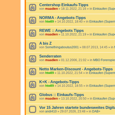
Centershop Einkaufs-Tipps
von
maadien
»
18.11.2022, 21:16
» in
Einkaufen (Sup
NORMA - Angebots-Tipps
von
htw89
»
14.10.2022, 18:40
» in
Einkaufen (Super
REWE :: Angebots Tipps
von
maadien
»
11.10.2022, 21:19
» in
Einkaufen (Sup
A bis Z
von
Somethingaboutus2001
»
08.07.2013, 14:45
» in
Senderraten
von
maadien
»
01.12.2006, 21:02
» in
MBO Forenspie
Netto Marken-Discount - Angebots-Tipps
von
htw89
»
11.10.2022, 21:54
» in
Einkaufen (Super
K+K - Angebots-Tipps
von
htw89
»
14.10.2022, 18:55
» in
Einkaufen (Super
Globus :: Einkaufs-Tipps
von
maadien
»
13.10.2022, 20:50
» in
Einkaufen (Sup
Vor 15 Jahren startete bundesweites Digit
von
andi410
»
29.07.2026, 23:48
» in
DAB+