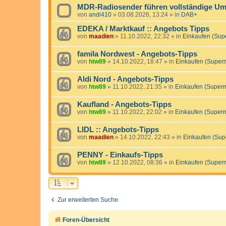
MDR-Radiosender führen vollständige Ums
von
andi410
»
03.08.2026, 13:24
» in
DAB+
EDEKA / Marktkauf :: Angebots Tipps
von
maadien
»
11.10.2022, 22:32
» in
Einkaufen (Sup
famila Nordwest - Angebots-Tipps
von
htw89
»
14.10.2022, 18:47
» in
Einkaufen (Super
Aldi Nord - Angebots-Tipps
von
htw89
»
11.10.2022, 21:35
» in
Einkaufen (Super
Kaufland - Angebots-Tipps
von
htw89
»
11.10.2022, 22:02
» in
Einkaufen (Super
LIDL :: Angebots-Tipps
von
maadien
»
14.10.2022, 22:43
» in
Einkaufen (Sup
PENNY - Einkaufs-Tipps
von
htw89
»
12.10.2022, 08:36
» in
Einkaufen (Super
Zur erweiterten Suche
Foren-Übersicht