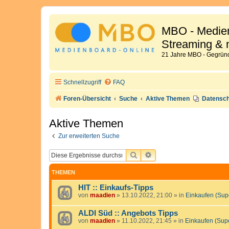
MBO - Medien
Streaming & 
21 Jahre MBO - Gegründ
Schnellzugriff
FAQ
Foren-Übersicht
Suche
Aktive Themen
Datensch
Aktive Themen
Zur erweiterten Suche
SUCHE
ERWEITERTE SUCHE
THEMEN
HIT :: Einkaufs-Tipps
von
maadien
»
13.10.2022, 21:00
» in
Einkaufen (Sup
ALDI Süd :: Angebots Tipps
von
maadien
»
11.10.2022, 21:45
» in
Einkaufen (Sup