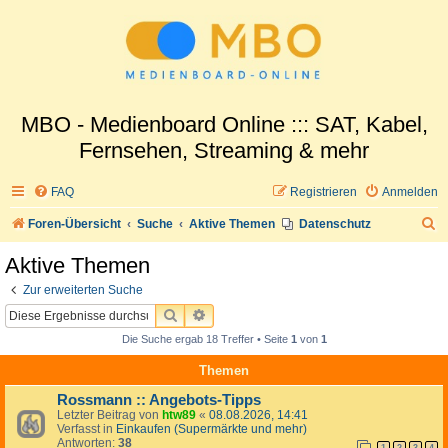
MBO - Medienboard Online ::: SAT, Kabel,
Fernsehen, Streaming & mehr
FAQ
Registrieren
Anmelden
S
Foren-Übersicht
Suche
Aktive Themen
Datenschutz
u
Aktive Themen
c
Zur erweiterten Suche
h
SUCHE
ERWEITERTE SUCHE
e
Die Suche ergab 18 Treffer • Seite
1
von
1
Themen
Rossmann :: Angebots-Tipps
Letzter Beitrag von
htw89
«
08.08.2026, 14:41
Verfasst in
Einkaufen (Supermärkte und mehr)
Antworten:
38