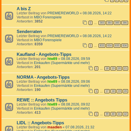
1
2
3
4
A bis Z
Letzter Beitrag von
PREMIEREWORLD
«
08.08.2026, 14:22
Verfasst in
MBO Forenspiele
Antworten:
3852
1
383
384
385
386
…
Senderraten
Letzter Beitrag von
PREMIEREWORLD
«
08.08.2026, 14:22
Verfasst in
MBO Forenspiele
Antworten:
8359
1
833
834
835
836
…
Kaufland - Angebots-Tipps
Letzter Beitrag von
htw89
«
08.08.2026, 09:59
Verfasst in
Einkaufen (Supermärkte und mehr)
Antworten:
201
1
18
19
20
21
…
NORMA - Angebots-Tipps
Letzter Beitrag von
htw89
«
08.08.2026, 09:06
Verfasst in
Einkaufen (Supermärkte und mehr)
Antworten:
190
1
17
18
19
20
…
REWE :: Angebots Tipps
Letzter Beitrag von
htw89
«
08.08.2026, 09:02
Verfasst in
Einkaufen (Supermärkte und mehr)
Antworten:
413
1
39
40
41
42
…
LIDL :: Angebots-Tipps
Letzter Beitrag von
maadien
«
07.08.2026, 21:32