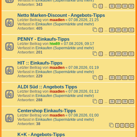
Verfasst in
Einkaufen (Supermärkte und mehr)
Antworten:
343
1
32
33
34
35
…
Netto Marken-Discount - Angebots-Tipps
Letzter Beitrag von
maadien
«
07.08.2026, 21:25
Verfasst in
Einkaufen (Supermärkte und mehr)
Antworten:
405
1
38
39
40
41
…
PENNY - Einkaufs-Tipps
Letzter Beitrag von
htw89
«
07.08.2026, 09:17
Verfasst in
Einkaufen (Supermärkte und mehr)
Antworten:
201
1
18
19
20
21
…
HIT :: Einkaufs-Tipps
Letzter Beitrag von
maadien
«
07.08.2026, 01:19
Verfasst in
Einkaufen (Supermärkte und mehr)
Antworten:
229
1
20
21
22
23
…
ALDI Süd :: Angebots Tipps
Letzter Beitrag von
maadien
«
07.08.2026, 01:12
Verfasst in
Einkaufen (Supermärkte und mehr)
Antworten:
288
1
26
27
28
29
…
Centershop Einkaufs-Tipps
Letzter Beitrag von
maadien
«
07.08.2026, 01:00
Verfasst in
Einkaufen (Supermärkte und mehr)
Antworten:
38
1
2
3
4
K+K - Angebots-Tipps