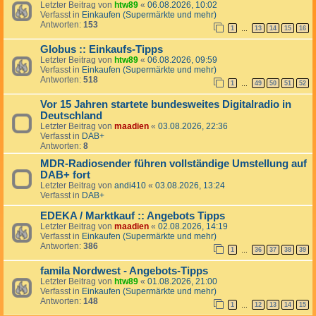
Letzter Beitrag von
htw89
«
06.08.2026, 10:02
Verfasst in
Einkaufen (Supermärkte und mehr)
Antworten:
153
1
13
14
15
16
…
Globus :: Einkaufs-Tipps
Letzter Beitrag von
htw89
«
06.08.2026, 09:59
Verfasst in
Einkaufen (Supermärkte und mehr)
Antworten:
518
1
49
50
51
52
…
Vor 15 Jahren startete bundesweites Digitalradio in
Deutschland
Letzter Beitrag von
maadien
«
03.08.2026, 22:36
Verfasst in
DAB+
Antworten:
8
MDR-Radiosender führen vollständige Umstellung auf
DAB+ fort
Letzter Beitrag von
andi410
«
03.08.2026, 13:24
Verfasst in
DAB+
EDEKA / Marktkauf :: Angebots Tipps
Letzter Beitrag von
maadien
«
02.08.2026, 14:19
Verfasst in
Einkaufen (Supermärkte und mehr)
Antworten:
386
1
36
37
38
39
…
famila Nordwest - Angebots-Tipps
Letzter Beitrag von
htw89
«
01.08.2026, 21:00
Verfasst in
Einkaufen (Supermärkte und mehr)
Antworten:
148
1
12
13
14
15
…