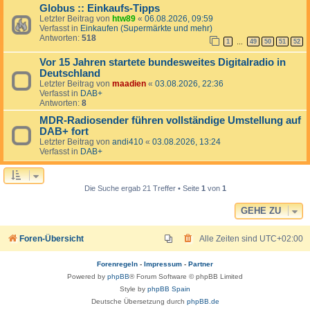
Globus :: Einkaufs-Tipps
Letzter Beitrag von
htw89
«
06.08.2026, 09:59
Verfasst in
Einkaufen (Supermärkte und mehr)
Antworten:
518
1
49
50
51
52
…
Vor 15 Jahren startete bundesweites Digitalradio in
Deutschland
Letzter Beitrag von
maadien
«
03.08.2026, 22:36
Verfasst in
DAB+
Antworten:
8
MDR-Radiosender führen vollständige Umstellung auf
DAB+ fort
Letzter Beitrag von
andi410
«
03.08.2026, 13:24
Verfasst in
DAB+
Die Suche ergab 21 Treffer • Seite
1
von
1
GEHE ZU
Foren-Übersicht
Alle Zeiten sind
UTC+02:00
Forenregeln
-
Impressum
-
Partner
Powered by
phpBB
® Forum Software © phpBB Limited
Style by
phpBB Spain
Deutsche Übersetzung durch
phpBB.de