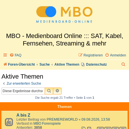
MBO - Medienboard Online ::: SAT, Kabel,
Fernsehen, Streaming & mehr
FAQ
Registrieren
Anmelden
S
Foren-Übersicht
Suche
Aktive Themen
Datenschutz
u
Aktive Themen
c
Zur erweiterten Suche
h
SUCHE
ERWEITERTE SUCHE
e
Die Suche ergab 21 Treffer • Seite
1
von
1
Themen
A bis Z
Letzter Beitrag von
PREMIEREWORLD
«
09.08.2026, 13:58
Verfasst in
MBO Forenspiele
Antworten:
3858