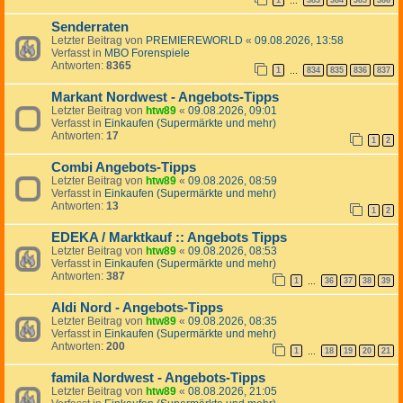
1
383
384
385
386
…
Senderraten
Letzter Beitrag von
PREMIEREWORLD
«
09.08.2026, 13:58
Verfasst in
MBO Forenspiele
Antworten:
8365
1
834
835
836
837
…
Markant Nordwest - Angebots-Tipps
Letzter Beitrag von
htw89
«
09.08.2026, 09:01
Verfasst in
Einkaufen (Supermärkte und mehr)
Antworten:
17
1
2
Combi Angebots-Tipps
Letzter Beitrag von
htw89
«
09.08.2026, 08:59
Verfasst in
Einkaufen (Supermärkte und mehr)
Antworten:
13
1
2
EDEKA / Marktkauf :: Angebots Tipps
Letzter Beitrag von
htw89
«
09.08.2026, 08:53
Verfasst in
Einkaufen (Supermärkte und mehr)
Antworten:
387
1
36
37
38
39
…
Aldi Nord - Angebots-Tipps
Letzter Beitrag von
htw89
«
09.08.2026, 08:35
Verfasst in
Einkaufen (Supermärkte und mehr)
Antworten:
200
1
18
19
20
21
…
famila Nordwest - Angebots-Tipps
Letzter Beitrag von
htw89
«
08.08.2026, 21:05