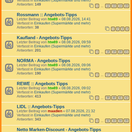
Verfasst in
Einkaufen (Supermärkte und mehr)
Antworten:
149
1
12
13
14
15
…
Rossmann :: Angebots-Tipps
Letzter Beitrag von
htw89
«
08.08.2026, 14:41
Verfasst in
Einkaufen (Supermärkte und mehr)
Antworten:
38
1
2
3
4
Kaufland - Angebots-Tipps
Letzter Beitrag von
htw89
«
08.08.2026, 09:59
Verfasst in
Einkaufen (Supermärkte und mehr)
Antworten:
201
1
18
19
20
21
…
NORMA - Angebots-Tipps
Letzter Beitrag von
htw89
«
08.08.2026, 09:06
Verfasst in
Einkaufen (Supermärkte und mehr)
Antworten:
190
1
17
18
19
20
…
REWE :: Angebots Tipps
Letzter Beitrag von
htw89
«
08.08.2026, 09:02
Verfasst in
Einkaufen (Supermärkte und mehr)
Antworten:
413
1
39
40
41
42
…
LIDL :: Angebots-Tipps
Letzter Beitrag von
maadien
«
07.08.2026, 21:32
Verfasst in
Einkaufen (Supermärkte und mehr)
Antworten:
343
1
32
33
34
35
…
Netto Marken-Discount - Angebots-Tipps