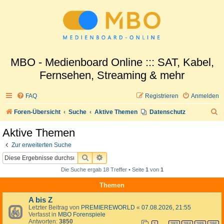
MBO - Medienboard Online ::: SAT, Kabel,
Fernsehen, Streaming & mehr
FAQ
Registrieren
Anmelden
S
Foren-Übersicht
Suche
Aktive Themen
Datenschutz
u
Aktive Themen
c
Zur erweiterten Suche
h
SUCHE
ERWEITERTE SUCHE
e
Die Suche ergab 18 Treffer • Seite
1
von
1
Themen
A bis Z
Letzter Beitrag von
PREMIEREWORLD
«
07.08.2026, 21:55
Verfasst in
MBO Forenspiele
Antworten:
3850