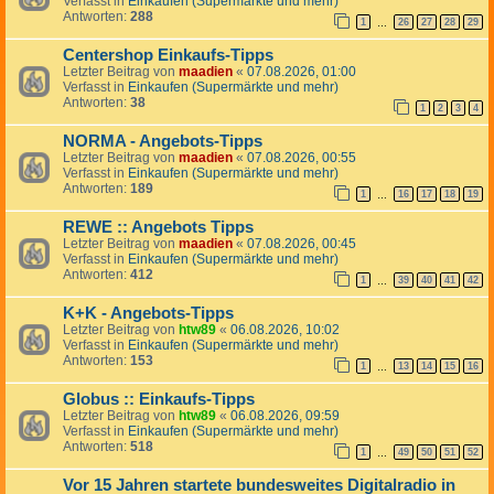
Verfasst in
Einkaufen (Supermärkte und mehr)
Antworten:
288
1
26
27
28
29
…
Centershop Einkaufs-Tipps
Letzter Beitrag von
maadien
«
07.08.2026, 01:00
Verfasst in
Einkaufen (Supermärkte und mehr)
Antworten:
38
1
2
3
4
NORMA - Angebots-Tipps
Letzter Beitrag von
maadien
«
07.08.2026, 00:55
Verfasst in
Einkaufen (Supermärkte und mehr)
Antworten:
189
1
16
17
18
19
…
REWE :: Angebots Tipps
Letzter Beitrag von
maadien
«
07.08.2026, 00:45
Verfasst in
Einkaufen (Supermärkte und mehr)
Antworten:
412
1
39
40
41
42
…
K+K - Angebots-Tipps
Letzter Beitrag von
htw89
«
06.08.2026, 10:02
Verfasst in
Einkaufen (Supermärkte und mehr)
Antworten:
153
1
13
14
15
16
…
Globus :: Einkaufs-Tipps
Letzter Beitrag von
htw89
«
06.08.2026, 09:59
Verfasst in
Einkaufen (Supermärkte und mehr)
Antworten:
518
1
49
50
51
52
…
Vor 15 Jahren startete bundesweites Digitalradio in