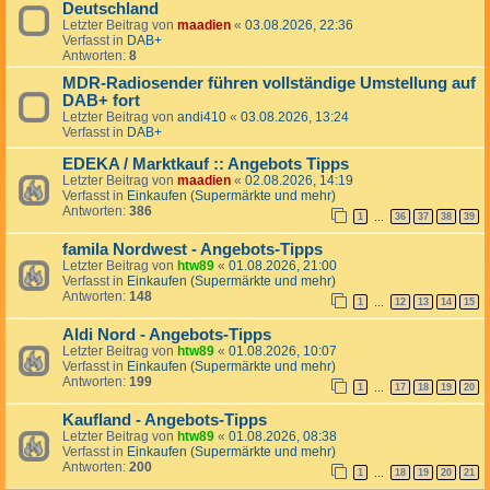
Deutschland
Letzter Beitrag von
maadien
«
03.08.2026, 22:36
Verfasst in
DAB+
Antworten:
8
MDR-Radiosender führen vollständige Umstellung auf
DAB+ fort
Letzter Beitrag von
andi410
«
03.08.2026, 13:24
Verfasst in
DAB+
EDEKA / Marktkauf :: Angebots Tipps
Letzter Beitrag von
maadien
«
02.08.2026, 14:19
Verfasst in
Einkaufen (Supermärkte und mehr)
Antworten:
386
1
36
37
38
39
…
famila Nordwest - Angebots-Tipps
Letzter Beitrag von
htw89
«
01.08.2026, 21:00
Verfasst in
Einkaufen (Supermärkte und mehr)
Antworten:
148
1
12
13
14
15
…
Aldi Nord - Angebots-Tipps
Letzter Beitrag von
htw89
«
01.08.2026, 10:07
Verfasst in
Einkaufen (Supermärkte und mehr)
Antworten:
199
1
17
18
19
20
…
Kaufland - Angebots-Tipps
Letzter Beitrag von
htw89
«
01.08.2026, 08:38
Verfasst in
Einkaufen (Supermärkte und mehr)
Antworten:
200
1
18
19
20
21
…