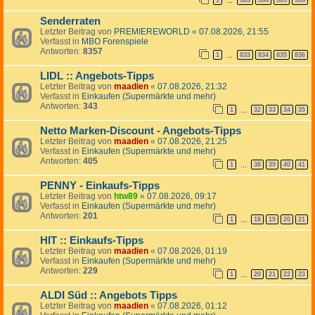
1
383
384
385
386
…
Senderraten
Letzter Beitrag von
PREMIEREWORLD
«
07.08.2026, 21:55
Verfasst in
MBO Forenspiele
Antworten:
8357
1
833
834
835
836
…
LIDL :: Angebots-Tipps
Letzter Beitrag von
maadien
«
07.08.2026, 21:32
Verfasst in
Einkaufen (Supermärkte und mehr)
Antworten:
343
1
32
33
34
35
…
Netto Marken-Discount - Angebots-Tipps
Letzter Beitrag von
maadien
«
07.08.2026, 21:25
Verfasst in
Einkaufen (Supermärkte und mehr)
Antworten:
405
1
38
39
40
41
…
PENNY - Einkaufs-Tipps
Letzter Beitrag von
htw89
«
07.08.2026, 09:17
Verfasst in
Einkaufen (Supermärkte und mehr)
Antworten:
201
1
18
19
20
21
…
HIT :: Einkaufs-Tipps
Letzter Beitrag von
maadien
«
07.08.2026, 01:19
Verfasst in
Einkaufen (Supermärkte und mehr)
Antworten:
229
1
20
21
22
23
…
ALDI Süd :: Angebots Tipps
Letzter Beitrag von
maadien
«
07.08.2026, 01:12