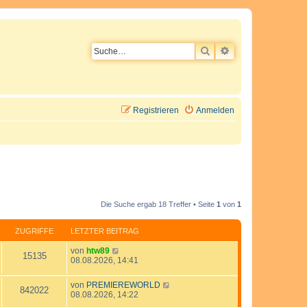
SUCHE
ERWEITERTE SU
Registrieren
Anmelden
Die Suche ergab 18 Treffer • Seite
1
von
1
ZUGRIFFE
LETZTER BEITRAG
L
von
htw89
Z
15135
e
08.08.2026, 14:41
t
u
z
L
von
PREMIEREWORLD
t
Z
842022
e
g
08.08.2026, 14:22
e
t