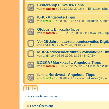
Centershop Einkaufs-Tipps
von
maadien
»
18.11.2022, 21:16
» in
Einkaufen (Sup
K+K - Angebots-Tipps
von
htw89
»
14.10.2022, 18:55
» in
Einkaufen (Super
Globus :: Einkaufs-Tipps
von
maadien
»
13.10.2022, 20:50
» in
Einkaufen (Sup
Vor 15 Jahren startete bundesweites Digit
von
andi410
»
29.07.2026, 23:48
» in
DAB+
MDR-Radiosender führen vollständige Ums
von
andi410
»
03.08.2026, 13:24
» in
DAB+
EDEKA / Marktkauf :: Angebots Tipps
von
maadien
»
11.10.2022, 22:32
» in
Einkaufen (Sup
famila Nordwest - Angebots-Tipps
von
htw89
»
14.10.2022, 18:47
» in
Einkaufen (Super
Zur erweiterten Suche
Foren-Übersicht