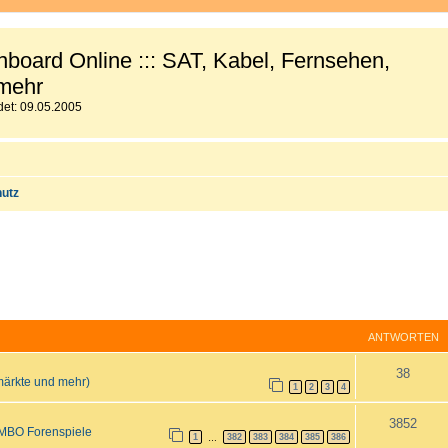
board Online ::: SAT, Kabel, Fernsehen,
mehr
et: 09.05.2005
utz
ANTWORTEN
A
38
märkte und mehr)
1
2
3
4
n
A
3852
t
MBO Forenspiele
1
382
383
384
385
386
…