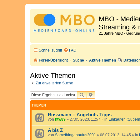
MBO - Medien
Streaming & 
21 Jahre MBO - Gegründ
Schnellzugriff
FAQ
Foren-Übersicht
Suche
Aktive Themen
Datensch
Aktive Themen
Zur erweiterten Suche
SUCHE
ERWEITERTE SUCHE
THEMEN
Rossmann :: Angebots-Tipps
von
htw89
»
27.05.2023, 11:57
» in
Einkaufen (Super
A bis Z
von
Somethingaboutus2001
»
08.07.2013, 14:45
» in