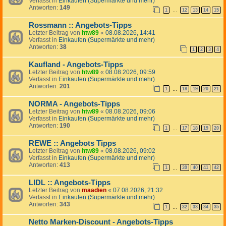
Verfasst in
Einkaufen (Supermärkte und mehr)
Antworten:
149
1
12
13
14
15
…
Rossmann :: Angebots-Tipps
Letzter Beitrag von
htw89
«
08.08.2026, 14:41
Verfasst in
Einkaufen (Supermärkte und mehr)
Antworten:
38
1
2
3
4
Kaufland - Angebots-Tipps
Letzter Beitrag von
htw89
«
08.08.2026, 09:59
Verfasst in
Einkaufen (Supermärkte und mehr)
Antworten:
201
1
18
19
20
21
…
NORMA - Angebots-Tipps
Letzter Beitrag von
htw89
«
08.08.2026, 09:06
Verfasst in
Einkaufen (Supermärkte und mehr)
Antworten:
190
1
17
18
19
20
…
REWE :: Angebots Tipps
Letzter Beitrag von
htw89
«
08.08.2026, 09:02
Verfasst in
Einkaufen (Supermärkte und mehr)
Antworten:
413
1
39
40
41
42
…
LIDL :: Angebots-Tipps
Letzter Beitrag von
maadien
«
07.08.2026, 21:32
Verfasst in
Einkaufen (Supermärkte und mehr)
Antworten:
343
1
32
33
34
35
…
Netto Marken-Discount - Angebots-Tipps