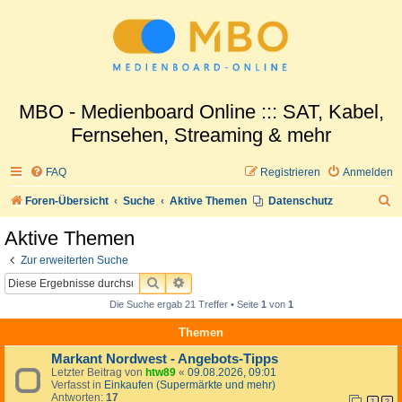
MBO - Medienboard Online ::: SAT, Kabel,
Fernsehen, Streaming & mehr
FAQ
Registrieren
Anmelden
S
Foren-Übersicht
Suche
Aktive Themen
Datenschutz
u
Aktive Themen
c
Zur erweiterten Suche
h
SUCHE
ERWEITERTE SUCHE
e
Die Suche ergab 21 Treffer • Seite
1
von
1
Themen
Markant Nordwest - Angebots-Tipps
Letzter Beitrag von
htw89
«
09.08.2026, 09:01
Verfasst in
Einkaufen (Supermärkte und mehr)
Antworten:
17