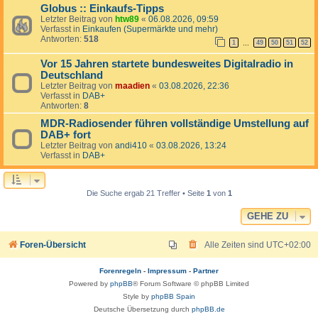
Globus :: Einkaufs-Tipps
Letzter Beitrag von
htw89
«
06.08.2026, 09:59
Verfasst in
Einkaufen (Supermärkte und mehr)
Antworten:
518
1
49
50
51
52
…
Vor 15 Jahren startete bundesweites Digitalradio in
Deutschland
Letzter Beitrag von
maadien
«
03.08.2026, 22:36
Verfasst in
DAB+
Antworten:
8
MDR-Radiosender führen vollständige Umstellung auf
DAB+ fort
Letzter Beitrag von
andi410
«
03.08.2026, 13:24
Verfasst in
DAB+
Die Suche ergab 21 Treffer • Seite
1
von
1
GEHE ZU
Foren-Übersicht
Alle Zeiten sind
UTC+02:00
Forenregeln
-
Impressum
-
Partner
Powered by
phpBB
® Forum Software © phpBB Limited
Style by
phpBB Spain
Deutsche Übersetzung durch
phpBB.de