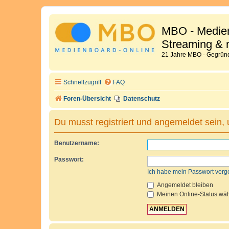
MBO - Medien
Streaming & 
21 Jahre MBO - Gegründ
Schnellzugriff
FAQ
Foren-Übersicht
Datenschutz
Du musst registriert und angemeldet sein,
Benutzername:
Passwort:
Ich habe mein Passwort verg
Angemeldet bleiben
Meinen Online-Status wäh