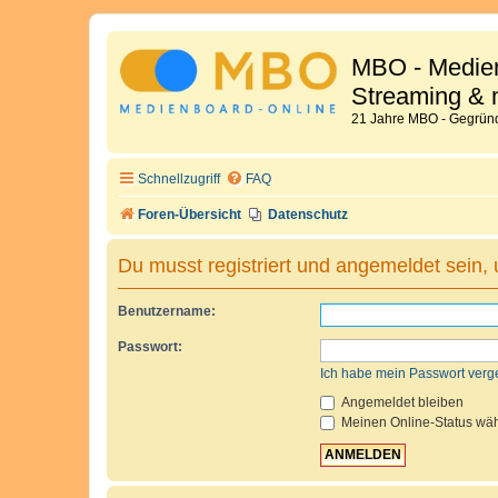
MBO - Medien
Streaming & 
21 Jahre MBO - Gegründ
Schnellzugriff
FAQ
Foren-Übersicht
Datenschutz
Du musst registriert und angemeldet sein,
Benutzername:
Passwort:
Ich habe mein Passwort verg
Angemeldet bleiben
Meinen Online-Status wäh