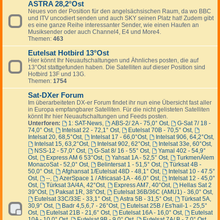
ASTRA 28,2°Ost
Neues von der Position für den angelsächsischen Raum, da wo BBC
und ITV uncodiert senden und auch SKY seinen Platz hat! Zudem gibt
es eine ganze Reihe interessanter Sender, wie einen Haufen an
Musiksender oder auch Channel4, E4 und More4.
Themen:
463
Eutelsat Hotbird 13°Ost
Hier könnt Ihr Neuaufschaltungen und Ähnliches posten, die auf
13°Ost stattgefunden haben. Die Satelliten auf dieser Position sind
Hotbird 13F und 13G.
Themen:
1754
Sat-DXer Forum
Im überarbeiteten DX-er Forum findet ihr nun eine Übersicht fast aller
in Europa empfangbarer Satelliten. Für die nicht gelisteten Satelliten
könnt Ihr hier Neuaufschaltungen und Feeds posten.
Unterforen:
1: SAT-News
,
ABS-2/ 2A - 75,0° Ost
,
G-Sat 7/ 18 -
74,0° Ost
,
Intelsat 22 - 72,1° Ost
,
Eutelsat 70B - 70,5° Ost
,
Intelsat 20, 68,5°Ost
,
Intelsat 17 - 66,0°Ost
,
Intelsat 906, 64,2°Ost
,
Intelsat 15, 63,2°Ost
,
Intelsat 902, 62°Ost
,
Intelsat 33e, 60°Ost
,
NSS-12 - 57,0° Ost
,
G-Sat 8/ 16 - 55° Ost
,
Yamal 402 - 54,9°
Ost
,
Express AM 6 53°Ost
,
Yahsat 1A - 52,5° Ost
,
TurkmenÄlem
MonacoSat - 52,0° Ost
,
Belintersat 1 - 51,5° Ost
,
Türksat 4B -
50,0° Ost
,
Afghansat 1/Eutelsat 48D - 48,1° Ost
,
Intelsat 10 - 47.5°
Ost
,
--
,
AzerSpace 1 / Africasat-1A - 46,0° Ost
,
Intelsat 12 - 45,0°
Ost
,
Türksat 3A/4A, 42°Ost
,
Express AM7, 40°Ost
,
Hellas Sat 2
39°Ost
,
Paksat 1R, 38°Ost
,
Eutelsat 36B/36C (AMU1) - 36,0° Ost
,
Eutelsat 33C/33E - 33,1° Ost
,
Astra 5B - 31,5° Ost
,
Türksat 5A,
30,9° Ost
,
Badr 4,5,6,7 - 26°Ost
,
Eutelsat 25B / Es'hail-1 - 25,5°
Ost
,
Eutelsat 21B - 21,6° Ost
,
Eutelsat 16A - 16,0° Ost
,
Eutelsat
10A - 10,0° Ost
,
Eutelsat 9B - 9,0° Ost
,
Eutelsat 7A/ B - 7,0° Ost
,