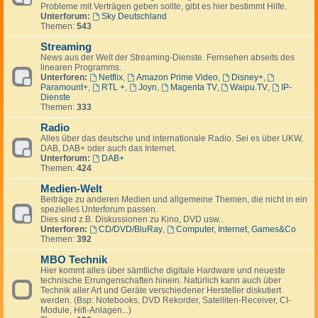
Probleme mit Verträgen geben sollte, gibt es hier bestimmt Hilfe.
Unterforum:
Sky Deutschland
Themen:
543
Streaming
News aus der Welt der Streaming-Dienste. Fernsehen abseits des
linearen Programms.
Unterforen:
Netflix
,
Amazon Prime Video
,
Disney+
,
Paramount+
,
RTL +
,
Joyn
,
Magenta TV
,
Waipu.TV
,
IP-
Dienste
Themen:
333
Radio
Alles über das deutsche und internationale Radio. Sei es über UKW,
DAB, DAB+ oder auch das Internet.
Unterforum:
DAB+
Themen:
424
Medien-Welt
Beiträge zu anderen Medien und allgemeine Themen, die nicht in ein
spezielles Unterforum passen.
Dies sind z.B. Diskussionen zu Kino, DVD usw..
Unterforen:
CD/DVD/BluRay
,
Computer, Internet, Games&Co
Themen:
392
MBO Technik
Hier kommt alles über sämtliche digitale Hardware und neueste
technische Errungenschaften hinein. Natürlich kann auch über
Technik aller Art und Geräte verschiedener Hersteller diskutiert
werden. (Bsp: Notebooks, DVD Rekorder, Satelliten-Receiver, CI-
Module, Hifi-Anlagen...)