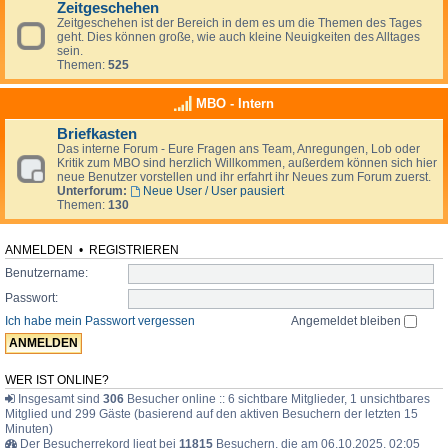
Zeitgeschehen
Zeitgeschehen ist der Bereich in dem es um die Themen des Tages
geht. Dies können große, wie auch kleine Neuigkeiten des Alltages
sein.
Themen:
525
MBO - Intern
Briefkasten
Das interne Forum - Eure Fragen ans Team, Anregungen, Lob oder
Kritik zum MBO sind herzlich Willkommen, außerdem können sich hier
neue Benutzer vorstellen und ihr erfahrt ihr Neues zum Forum zuerst.
Unterforum:
Neue User / User pausiert
Themen:
130
ANMELDEN
•
REGISTRIEREN
Benutzername:
Passwort:
Ich habe mein Passwort vergessen
Angemeldet bleiben
WER IST ONLINE?
Insgesamt sind
306
Besucher online :: 6 sichtbare Mitglieder, 1 unsichtbares
Mitglied und 299 Gäste (basierend auf den aktiven Besuchern der letzten 15
Minuten)
Der Besucherrekord liegt bei
11815
Besuchern, die am 06.10.2025, 02:05