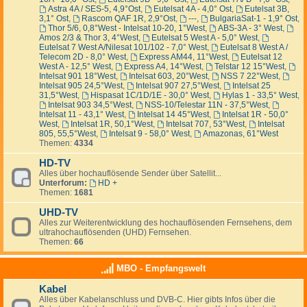
Astra 4A / SES-5, 4,9°Ost
,
Eutelsat 4A - 4,0° Ost
,
Eutelsat 3B,
3,1° Ost
,
Rascom QAF 1R, 2,9°Ost
,
---
,
BulgariaSat-1 - 1,9° Ost
,
Thor 5/6, 0,8°West - Intelsat 10-20, 1°West
,
ABS-3A - 3° West
,
Amos 2/3 & Thor 3, 4°West
,
Eutelsat 5 West A - 5,0° West
,
Eutelsat 7 West A/Nilesat 101/102 - 7,0° West
,
Eutelsat 8 West A /
Telecom 2D - 8,0° West
,
Express AM44, 11°West
,
Eutelsat 12
West A - 12,5° West
,
Express A4, 14°West
,
Telstar 12 15°West
,
Intelsat 901 18°West
,
Intelsat 603, 20°West
,
NSS 7 22°West
,
Intelsat 905 24,5°West
,
Intelsat 907 27,5°West
,
Intelsat 25
31,5°West
,
Hispasat 1C/1D/1E - 30,0° West
,
Hylas 1 - 33,5° West
,
Intelsat 903 34,5°West
,
NSS-10/Telestar 11N - 37,5°West
,
Intelsat 11 - 43,1° West
,
Intelsat 14 45°West
,
Intelsat 1R - 50,0°
West
,
Intelsat 1R, 50,1°West
,
Intelsat 707, 53°West
,
Intelsat
805, 55,5°West
,
Intelsat 9 - 58,0° West
,
Amazonas, 61°West
Themen:
4334
HD-TV
Alles über hochauflösende Sender über Satellit...
Unterforum:
HD +
Themen:
1681
UHD-TV
Alles zur Weiterentwicklung des hochauflösenden Fernsehens, dem
ultrahochauflösenden (UHD) Fernsehen.
Themen:
66
MBO - Empfangswelt
Kabel
Alles über Kabelanschluss und DVB-C. Hier gibts Infos über die