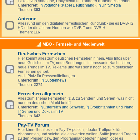
Pakete von Vodafone, Unitymedia und anderer Kabelnetzbetreiber.
Unterforen:
Vodafone (Kabel Deutschland)
,
Unitymedia
Themen:
303
Antenne
Alles rund um den digitalen terrestrischen Rundfunk - sei es DVB-T2
HD oder die älteren Normen wie DVB-T und DVB-H.
Themen:
116
MBO - Fernseh- und Medienwelt
Deutsches Fernsehen
Hier kommt alles zum deutschen Fernsehen hinein. Also Infos über
neue Gesichter im TV, neue Sendungen, interessante Nachrichten,
neue Trends im TV, Reklame und was sonst noch so zum deutschen
Fernsehen gehört.
Auch Platz für Pressemitteilungen.
Unterforum:
Quotennews
Themen:
2274
Fernsehen allgemein
Alles zum Thema Fernsehen (z.B. zu Sendern und Serien) was nicht
nur den deutschen Markt betrifft.
Unterforen:
Österreich und Schweiz
,
Großbritannien und Irland
,
Serien und Dokus im TV
Themen:
642
Pay-TV Forum
Hier könnt Ihr alles zum Pay-TV posten, idealer Treffpunkt für
Abonnenten, und solche, die es werden wollen. Sollte jemand Fragen
zu den Preisen bzw. den Programmangeboten haben, oder es