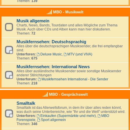
Themen:
139
MBO - Musikwelt
Musik allgemein
Charts, News, Bands, Tourdaten und alles Mögliche zum Thema
Musik. Auch über CDs und Alben kann man hier diskutieren.
Themen:
72
Musikfernsehen: Deutschsprachig
Alles über die deutschsprachigen Musiksender, die frei empfangbar
sind.
Unterforen:
Deluxe Music
,
MTV (und VIVA)
Themen:
675
Musikfernsehen: International News
Alles über ausländische Musiksender sowie sonstige Musiksender
anderer Stilrichtungen
Unterforum:
Musikfernsehen International - Die Sender
Themen:
218
MBO - Gesprächswelt
Smalltalk
Smalltalk ist das Allerweltsforum, in dem ihr über alles reden könnt,
was duch seine Unterbereiche, wie "Ihr und die Welt" unterstützt wird.
Unterforen:
Einkaufen (Supermärkte und mehr)
,
MBO
Forenspiele
,
Sport allgemein
Themen:
346