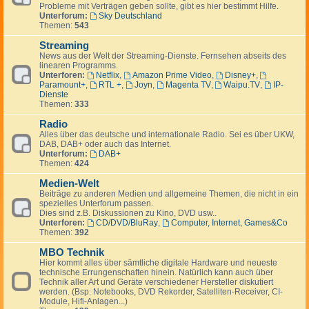
Probleme mit Verträgen geben sollte, gibt es hier bestimmt Hilfe.
Unterforum:
Sky Deutschland
Themen:
543
Streaming
News aus der Welt der Streaming-Dienste. Fernsehen abseits des
linearen Programms.
Unterforen:
Netflix
,
Amazon Prime Video
,
Disney+
,
Paramount+
,
RTL +
,
Joyn
,
Magenta TV
,
Waipu.TV
,
IP-
Dienste
Themen:
333
Radio
Alles über das deutsche und internationale Radio. Sei es über UKW,
DAB, DAB+ oder auch das Internet.
Unterforum:
DAB+
Themen:
424
Medien-Welt
Beiträge zu anderen Medien und allgemeine Themen, die nicht in ein
spezielles Unterforum passen.
Dies sind z.B. Diskussionen zu Kino, DVD usw..
Unterforen:
CD/DVD/BluRay
,
Computer, Internet, Games&Co
Themen:
392
MBO Technik
Hier kommt alles über sämtliche digitale Hardware und neueste
technische Errungenschaften hinein. Natürlich kann auch über
Technik aller Art und Geräte verschiedener Hersteller diskutiert
werden. (Bsp: Notebooks, DVD Rekorder, Satelliten-Receiver, CI-
Module, Hifi-Anlagen...)