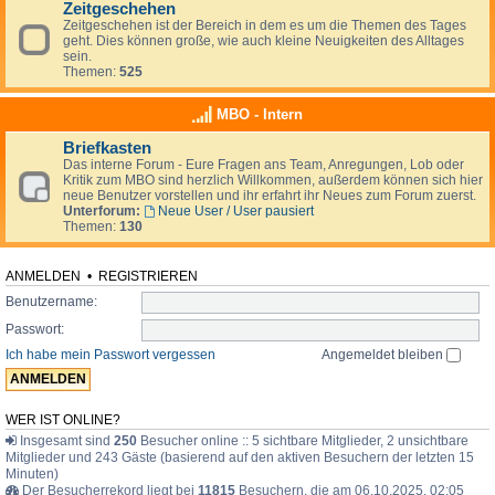
Zeitgeschehen
Zeitgeschehen ist der Bereich in dem es um die Themen des Tages
geht. Dies können große, wie auch kleine Neuigkeiten des Alltages
sein.
Themen:
525
MBO - Intern
Briefkasten
Das interne Forum - Eure Fragen ans Team, Anregungen, Lob oder
Kritik zum MBO sind herzlich Willkommen, außerdem können sich hier
neue Benutzer vorstellen und ihr erfahrt ihr Neues zum Forum zuerst.
Unterforum:
Neue User / User pausiert
Themen:
130
ANMELDEN
•
REGISTRIEREN
Benutzername:
Passwort:
Ich habe mein Passwort vergessen
Angemeldet bleiben
WER IST ONLINE?
Insgesamt sind
250
Besucher online :: 5 sichtbare Mitglieder, 2 unsichtbare
Mitglieder und 243 Gäste (basierend auf den aktiven Besuchern der letzten 15
Minuten)
Der Besucherrekord liegt bei
11815
Besuchern, die am 06.10.2025, 02:05