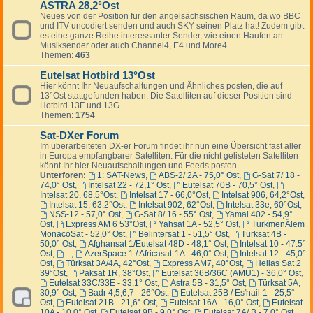
ASTRA 28,2°Ost
Neues von der Position für den angelsächsischen Raum, da wo BBC
und ITV uncodiert senden und auch SKY seinen Platz hat! Zudem gibt
es eine ganze Reihe interessanter Sender, wie einen Haufen an
Musiksender oder auch Channel4, E4 und More4.
Themen:
463
Eutelsat Hotbird 13°Ost
Hier könnt Ihr Neuaufschaltungen und Ähnliches posten, die auf
13°Ost stattgefunden haben. Die Satelliten auf dieser Position sind
Hotbird 13F und 13G.
Themen:
1754
Sat-DXer Forum
Im überarbeiteten DX-er Forum findet ihr nun eine Übersicht fast aller
in Europa empfangbarer Satelliten. Für die nicht gelisteten Satelliten
könnt Ihr hier Neuaufschaltungen und Feeds posten.
Unterforen:
1: SAT-News
,
ABS-2/ 2A - 75,0° Ost
,
G-Sat 7/ 18 -
74,0° Ost
,
Intelsat 22 - 72,1° Ost
,
Eutelsat 70B - 70,5° Ost
,
Intelsat 20, 68,5°Ost
,
Intelsat 17 - 66,0°Ost
,
Intelsat 906, 64,2°Ost
,
Intelsat 15, 63,2°Ost
,
Intelsat 902, 62°Ost
,
Intelsat 33e, 60°Ost
,
NSS-12 - 57,0° Ost
,
G-Sat 8/ 16 - 55° Ost
,
Yamal 402 - 54,9°
Ost
,
Express AM 6 53°Ost
,
Yahsat 1A - 52,5° Ost
,
TurkmenÄlem
MonacoSat - 52,0° Ost
,
Belintersat 1 - 51,5° Ost
,
Türksat 4B -
50,0° Ost
,
Afghansat 1/Eutelsat 48D - 48,1° Ost
,
Intelsat 10 - 47.5°
Ost
,
--
,
AzerSpace 1 / Africasat-1A - 46,0° Ost
,
Intelsat 12 - 45,0°
Ost
,
Türksat 3A/4A, 42°Ost
,
Express AM7, 40°Ost
,
Hellas Sat 2
39°Ost
,
Paksat 1R, 38°Ost
,
Eutelsat 36B/36C (AMU1) - 36,0° Ost
,
Eutelsat 33C/33E - 33,1° Ost
,
Astra 5B - 31,5° Ost
,
Türksat 5A,
30,9° Ost
,
Badr 4,5,6,7 - 26°Ost
,
Eutelsat 25B / Es'hail-1 - 25,5°
Ost
,
Eutelsat 21B - 21,6° Ost
,
Eutelsat 16A - 16,0° Ost
,
Eutelsat
10A - 10,0° Ost
,
Eutelsat 9B - 9,0° Ost
,
Eutelsat 7A/ B - 7,0° Ost
,