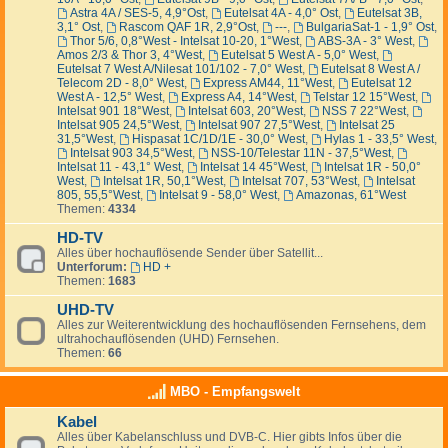
Astra 4A / SES-5, 4,9°Ost
,
Eutelsat 4A - 4,0° Ost
,
Eutelsat 3B,
3,1° Ost
,
Rascom QAF 1R, 2,9°Ost
,
---
,
BulgariaSat-1 - 1,9° Ost
,
Thor 5/6, 0,8°West - Intelsat 10-20, 1°West
,
ABS-3A - 3° West
,
Amos 2/3 & Thor 3, 4°West
,
Eutelsat 5 West A - 5,0° West
,
Eutelsat 7 West A/Nilesat 101/102 - 7,0° West
,
Eutelsat 8 West A /
Telecom 2D - 8,0° West
,
Express AM44, 11°West
,
Eutelsat 12
West A - 12,5° West
,
Express A4, 14°West
,
Telstar 12 15°West
,
Intelsat 901 18°West
,
Intelsat 603, 20°West
,
NSS 7 22°West
,
Intelsat 905 24,5°West
,
Intelsat 907 27,5°West
,
Intelsat 25
31,5°West
,
Hispasat 1C/1D/1E - 30,0° West
,
Hylas 1 - 33,5° West
,
Intelsat 903 34,5°West
,
NSS-10/Telestar 11N - 37,5°West
,
Intelsat 11 - 43,1° West
,
Intelsat 14 45°West
,
Intelsat 1R - 50,0°
West
,
Intelsat 1R, 50,1°West
,
Intelsat 707, 53°West
,
Intelsat
805, 55,5°West
,
Intelsat 9 - 58,0° West
,
Amazonas, 61°West
Themen:
4334
HD-TV
Alles über hochauflösende Sender über Satellit...
Unterforum:
HD +
Themen:
1683
UHD-TV
Alles zur Weiterentwicklung des hochauflösenden Fernsehens, dem
ultrahochauflösenden (UHD) Fernsehen.
Themen:
66
MBO - Empfangswelt
Kabel
Alles über Kabelanschluss und DVB-C. Hier gibts Infos über die