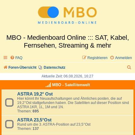
MBO - Medienboard Online ::: SAT, Kabel,
Fernsehen, Streaming & mehr
FAQ
Registrieren
Anmelden
S
Foren-Übersicht
Datenschutz
u
Aktuelle Zeit: 06.08.2026, 16:27
c
MBO - Satellitenwelt
h
ASTRA 19,2° Ost
Hier könnt Ihr Neuaufschaltungen und Ähnliches posten, die auf
e
19,2°Ost stattgefunden haben. Die Satelliten auf dieser Position sind
ASTRA 1KR, 1L, 1M und 1N.
Themen:
695
ASTRA 23,5°Ost
Rund um die 3. ASTRA-Position auf 23,5°Ost
Themen:
137