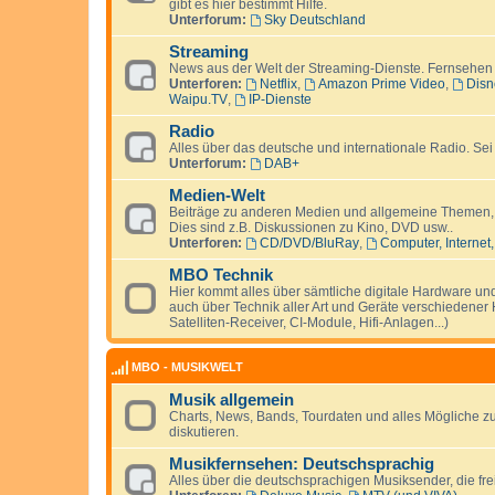
gibt es hier bestimmt Hilfe.
Unterforum:
Sky Deutschland
Streaming
News aus der Welt der Streaming-Dienste. Fernsehen
Unterforen:
Netflix
,
Amazon Prime Video
,
Disn
Waipu.TV
,
IP-Dienste
Radio
Alles über das deutsche und internationale Radio. Se
Unterforum:
DAB+
Medien-Welt
Beiträge zu anderen Medien und allgemeine Themen, di
Dies sind z.B. Diskussionen zu Kino, DVD usw..
Unterforen:
CD/DVD/BluRay
,
Computer, Interne
MBO Technik
Hier kommt alles über sämtliche digitale Hardware un
auch über Technik aller Art und Geräte verschiedener 
Satelliten-Receiver, CI-Module, Hifi-Anlagen...)
MBO - MUSIKWELT
Musik allgemein
Charts, News, Bands, Tourdaten und alles Mögliche 
diskutieren.
Musikfernsehen: Deutschsprachig
Alles über die deutschsprachigen Musiksender, die fre