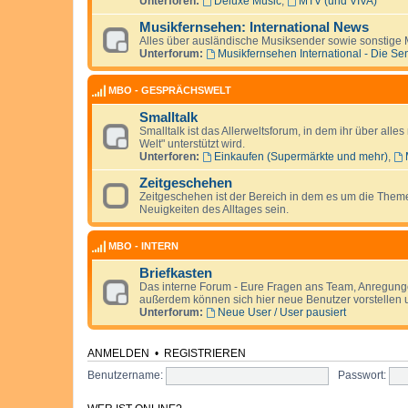
Unterforen:
Deluxe Music
,
MTV (und VIVA)
Musikfernsehen: International News
Alles über ausländische Musiksender sowie sonstige 
Unterforum:
Musikfernsehen International - Die Se
MBO - GESPRÄCHSWELT
Smalltalk
Smalltalk ist das Allerweltsforum, in dem ihr über alle
Welt" unterstützt wird.
Unterforen:
Einkaufen (Supermärkte und mehr)
,
Zeitgeschehen
Zeitgeschehen ist der Bereich in dem es um die Them
Neuigkeiten des Alltages sein.
MBO - INTERN
Briefkasten
Das interne Forum - Eure Fragen ans Team, Anregunge
außerdem können sich hier neue Benutzer vorstellen u
Unterforum:
Neue User / User pausiert
ANMELDEN
•
REGISTRIEREN
Benutzername:
Passwort: