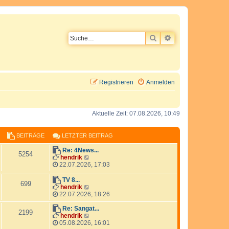
SUCHE
ERWEITERTE SU
Registrieren
Anmelden
Aktuelle Zeit: 07.08.2026, 10:49
BEITRÄGE
LETZTER BEITRAG
L
Re: 4News...
B
5254
e
N
hendrik
t
e
22.07.2026, 17:03
e
z
u
t
e
L
TV 8...
B
i
699
e
s
e
N
hendrik
r
t
t
e
22.07.2026, 18:26
e
t
B
e
z
u
e
r
t
L
e
Re: Sangat...
B
2199
i
r
i
B
e
e
s
N
hendrik
t
e
r
t
t
e
05.08.2026, 16:01
e
t
ä
r
i