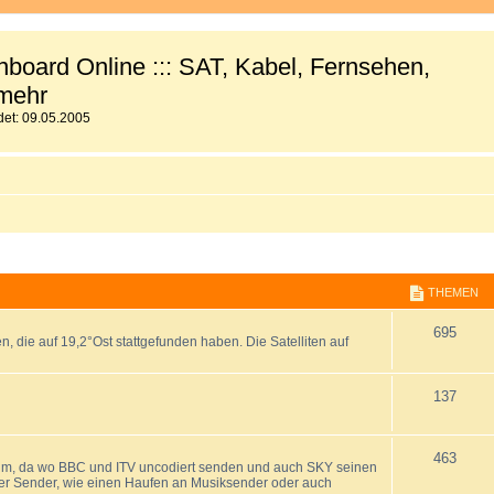
board Online ::: SAT, Kabel, Fernsehen,
mehr
et: 09.05.2005
THEMEN
T
695
, die auf 19,2°Ost stattgefunden haben. Die Satelliten auf
h
e
T
137
m
h
T
463
e
e
um, da wo BBC und ITV uncodiert senden und auch SKY seinen
nter Sender, wie einen Haufen an Musiksender oder auch
h
n
m