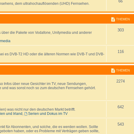
T
e
66
rnsehens, dem ultrahochauflösenden (UHD) Fernsehen.
h
m
e
e
THEMEN
m
n
T
303
os über die Pakete von Vodafone, Unitymedia und anderer
e
h
ymedia
n
e
T
116
 - sei es DVB-T2 HD oder die älteren Normen wie DVB-T und DVB-
m
h
e
e
THEMEN
n
m
T
2274
so Infos über neue Gesichter im TV, neue Sendungen,
e
me und was sonst noch so zum deutschen Fernsehen gehört.
h
n
e
T
642
m
n) was nicht nur den deutschen Markt betrifft.
ien und Irland
,
Serien und Dokus im TV
h
e
e
T
543
n
unkt für Abonnenten, und solche, die es werden wollen. Sollte
boten haben, oder es Probleme mit Verträgen geben sollte,
m
h