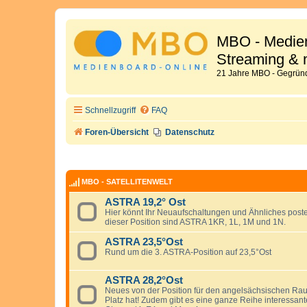
MBO - Medien
Streaming & 
21 Jahre MBO - Gegründ
Schnellzugriff
FAQ
Foren-Übersicht
Datenschutz
MBO - SATELLITENWELT
ASTRA 19,2° Ost
Hier könnt Ihr Neuaufschaltungen und Ähnliches posten
dieser Position sind ASTRA 1KR, 1L, 1M und 1N.
ASTRA 23,5°Ost
Rund um die 3. ASTRA-Position auf 23,5°Ost
ASTRA 28,2°Ost
Neues von der Position für den angelsächsischen Ra
Platz hat! Zudem gibt es eine ganze Reihe interessa