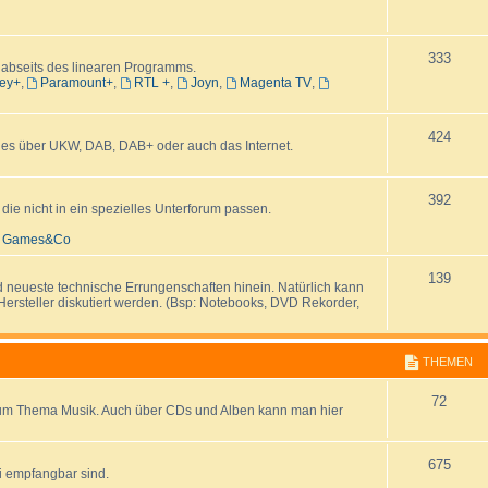
e
e
T
333
n
m
 abseits des linearen Programms.
ey+
,
Paramount+
,
RTL +
,
Joyn
,
Magenta TV
,
h
e
e
n
T
424
i es über UKW, DAB, DAB+ oder auch das Internet.
m
h
e
e
T
392
e nicht in ein spezielles Unterforum passen.
n
m
h
t, Games&Co
e
e
T
139
d neueste technische Errungenschaften hinein. Natürlich kann
n
m
Hersteller diskutiert werden. (Bsp: Notebooks, DVD Rekorder,
h
e
e
n
THEMEN
m
T
72
e
zum Thema Musik. Auch über CDs und Alben kann man hier
h
n
e
T
675
i empfangbar sind.