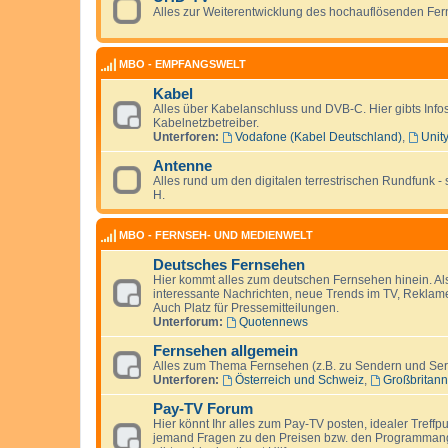
Alles zur Weiterentwicklung des hochauflösenden Fe
MBO - EMPFANGSWELT
Kabel
Alles über Kabelanschluss und DVB-C. Hier gibts Inf
Kabelnetzbetreiber.
Unterforen:
Vodafone (Kabel Deutschland)
,
Unit
Antenne
Alles rund um den digitalen terrestrischen Rundfunk
H.
MBO - FERNSEH- UND MEDIENWELT
Deutsches Fernsehen
Hier kommt alles zum deutschen Fernsehen hinein. Al
interessante Nachrichten, neue Trends im TV, Rekla
Auch Platz für Pressemitteilungen.
Unterforum:
Quotennews
Fernsehen allgemein
Alles zum Thema Fernsehen (z.B. zu Sendern und Serie
Unterforen:
Österreich und Schweiz
,
Großbritann
Pay-TV Forum
Hier könnt Ihr alles zum Pay-TV posten, idealer Treffp
jemand Fragen zu den Preisen bzw. den Programmange