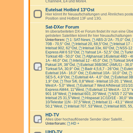
Channel4, E4 und More4.
Eutelsat Hotbird 13°Ost
Hier könnt Ihr Neuaufschaltungen und Ähnliches posten
Position sind Hotbird 13F und 13G.
Sat-DXer Forum
Im überarbeiteten DX-er Forum findet ihr nun eine Übers
gelisteten Satelliten könnt Ihr hier Neuaufschaltunge
Unterforen:
1: SAT-News
,
ABS-2/ 2A - 75,0° Ost
,
70B - 70,5° Ost
,
Intelsat 20, 68,5°Ost
,
Intelsat 17 
Intelsat 902, 62°Ost
,
Intelsat 33e, 60°Ost
,
NSS-12 
Express AM 6 53°Ost
,
Yahsat 1A - 52,5° Ost
,
Turk
Türksat 4B - 50,0° Ost
,
Afghansat 1/Eutelsat 48D - 4
1A - 46,0° Ost
,
Intelsat 12 - 45,0° Ost
,
Türksat 3A/
Paksat 1R, 38°Ost
,
Eutelsat 36B/36C (AMU1) - 36,0°
Türksat 5A, 30,9° Ost
,
Badr 4,5,6,7 - 26°Ost
,
Eutel
Eutelsat 16A - 16,0° Ost
,
Eutelsat 10A - 10,0° Ost
,
SES-5, 4,9°Ost
,
Eutelsat 4A - 4,0° Ost
,
Eutelsat 3B
1,9° Ost
,
Thor 5/6, 0,8°West - Intelsat 10-20, 1°West
West A - 5,0° West
,
Eutelsat 7 West A/Nilesat 101/10
Express AM44, 11°West
,
Eutelsat 12 West A - 12,5°
901 18°West
,
Intelsat 603, 20°West
,
NSS 7 22°We
Intelsat 25 31,5°West
,
Hispasat 1C/1D/1E - 30,0° W
10/Telestar 11N - 37,5°West
,
Intelsat 11 - 43,1° West
50,1°West
,
Intelsat 707, 53°West
,
Intelsat 805, 5
HD-TV
Alles über hochauflösende Sender über Satellit...
Unterforum:
HD +
UHD-TV