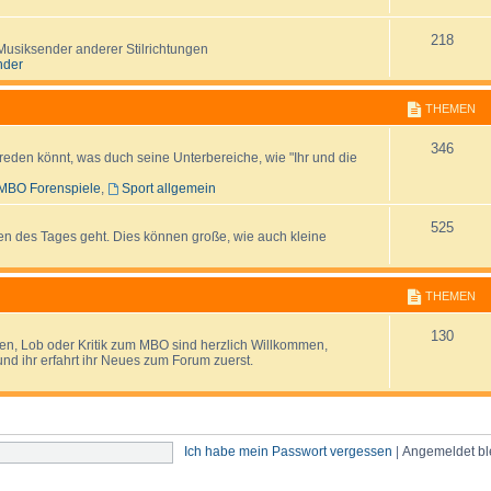
m
h
e
e
T
218
Musiksender anderer Stilrichtungen
nder
n
m
h
e
e
THEMEN
n
m
T
346
s reden könnt, was duch seine Unterbereiche, wie "Ihr und die
e
h
MBO Forenspiele
,
Sport allgemein
n
e
T
525
en des Tages geht. Dies können große, wie auch kleine
m
h
e
e
THEMEN
n
m
T
130
n, Lob oder Kritik zum MBO sind herzlich Willkommen,
e
nd ihr erfahrt ihr Neues zum Forum zuerst.
h
n
e
m
Ich habe mein Passwort vergessen
|
Angemeldet b
e