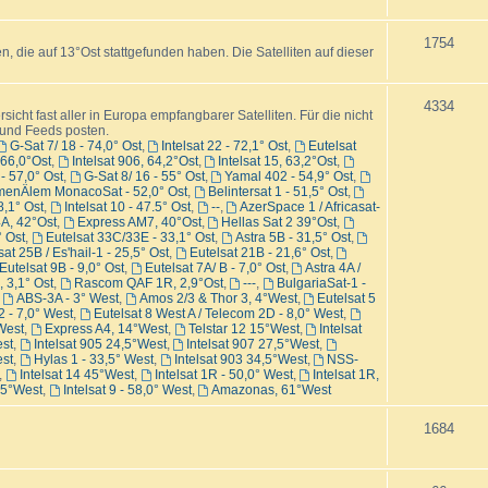
e
e
T
1754
, die auf 13°Ost stattgefunden haben. Die Satelliten auf dieser
m
n
h
e
e
T
4334
icht fast aller in Europa empfangbarer Satelliten. Für die nicht
n
n und Feeds posten.
m
h
G-Sat 7/ 18 - 74,0° Ost
,
Intelsat 22 - 72,1° Ost
,
Eutelsat
- 66,0°Ost
,
Intelsat 906, 64,2°Ost
,
Intelsat 15, 63,2°Ost
,
e
e
- 57,0° Ost
,
G-Sat 8/ 16 - 55° Ost
,
Yamal 402 - 54,9° Ost
,
menÄlem MonacoSat - 52,0° Ost
,
Belintersat 1 - 51,5° Ost
,
n
m
8,1° Ost
,
Intelsat 10 - 47.5° Ost
,
--
,
AzerSpace 1 / Africasat-
4A, 42°Ost
,
Express AM7, 40°Ost
,
Hellas Sat 2 39°Ost
,
e
 Ost
,
Eutelsat 33C/33E - 33,1° Ost
,
Astra 5B - 31,5° Ost
,
sat 25B / Es'hail-1 - 25,5° Ost
,
Eutelsat 21B - 21,6° Ost
,
n
Eutelsat 9B - 9,0° Ost
,
Eutelsat 7A/ B - 7,0° Ost
,
Astra 4A /
, 3,1° Ost
,
Rascom QAF 1R, 2,9°Ost
,
---
,
BulgariaSat-1 -
,
ABS-3A - 3° West
,
Amos 2/3 & Thor 3, 4°West
,
Eutelsat 5
2 - 7,0° West
,
Eutelsat 8 West A / Telecom 2D - 8,0° West
,
 West
,
Express A4, 14°West
,
Telstar 12 15°West
,
Intelsat
st
,
Intelsat 905 24,5°West
,
Intelsat 907 27,5°West
,
est
,
Hylas 1 - 33,5° West
,
Intelsat 903 34,5°West
,
NSS-
,
Intelsat 14 45°West
,
Intelsat 1R - 50,0° West
,
Intelsat 1R,
5,5°West
,
Intelsat 9 - 58,0° West
,
Amazonas, 61°West
T
1684
h