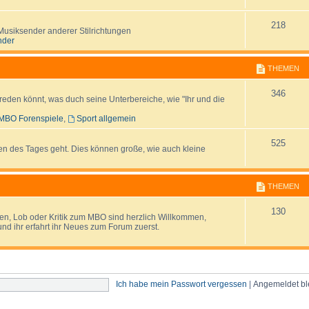
m
h
e
e
T
218
Musiksender anderer Stilrichtungen
nder
n
m
h
e
e
THEMEN
n
m
T
346
s reden könnt, was duch seine Unterbereiche, wie "Ihr und die
e
h
MBO Forenspiele
,
Sport allgemein
n
e
T
525
en des Tages geht. Dies können große, wie auch kleine
m
h
e
e
THEMEN
n
m
T
130
n, Lob oder Kritik zum MBO sind herzlich Willkommen,
e
nd ihr erfahrt ihr Neues zum Forum zuerst.
h
n
e
m
Ich habe mein Passwort vergessen
|
Angemeldet b
e