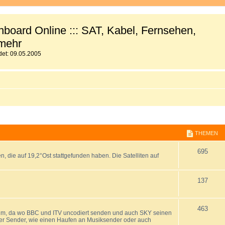
board Online ::: SAT, Kabel, Fernsehen,
mehr
et: 09.05.2005
THEMEN
T
695
, die auf 19,2°Ost stattgefunden haben. Die Satelliten auf
h
e
T
137
m
h
T
463
e
e
um, da wo BBC und ITV uncodiert senden und auch SKY seinen
nter Sender, wie einen Haufen an Musiksender oder auch
h
n
m