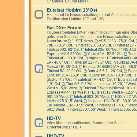
Channel4, E4 und More4.
Eutelsat Hotbird 13°Ost
Hier könnt Ihr Neuaufschaltungen und Ähnliches posten
Position sind Hotbird 13F und 13G.
Sat-DXer Forum
Im überarbeiteten DX-er Forum findet ihr nun eine Übers
gelisteten Satelliten könnt Ihr hier Neuaufschaltunge
Unterforen:
1: SAT-News
,
ABS-2/ 2A - 75,0° Ost
,
70B - 70,5° Ost
,
Intelsat 20, 68,5°Ost
,
Intelsat 17 
Intelsat 902, 62°Ost
,
Intelsat 33e, 60°Ost
,
NSS-12 
Express AM 6 53°Ost
,
Yahsat 1A - 52,5° Ost
,
Turk
Türksat 4B - 50,0° Ost
,
Afghansat 1/Eutelsat 48D - 4
1A - 46,0° Ost
,
Intelsat 12 - 45,0° Ost
,
Türksat 3A/
Paksat 1R, 38°Ost
,
Eutelsat 36B/36C (AMU1) - 36,0°
Türksat 5A, 30,9° Ost
,
Badr 4,5,6,7 - 26°Ost
,
Eutel
Eutelsat 16A - 16,0° Ost
,
Eutelsat 10A - 10,0° Ost
,
SES-5, 4,9°Ost
,
Eutelsat 4A - 4,0° Ost
,
Eutelsat 3B
1,9° Ost
,
Thor 5/6, 0,8°West - Intelsat 10-20, 1°West
West A - 5,0° West
,
Eutelsat 7 West A/Nilesat 101/10
Express AM44, 11°West
,
Eutelsat 12 West A - 12,5°
901 18°West
,
Intelsat 603, 20°West
,
NSS 7 22°We
Intelsat 25 31,5°West
,
Hispasat 1C/1D/1E - 30,0° W
10/Telestar 11N - 37,5°West
,
Intelsat 11 - 43,1° West
50,1°West
,
Intelsat 707, 53°West
,
Intelsat 805, 5
HD-TV
Alles über hochauflösende Sender über Satellit...
Unterforum:
HD +
UHD-TV