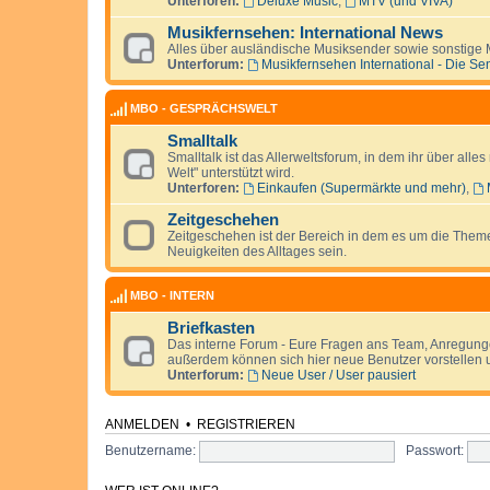
Unterforen:
Deluxe Music
,
MTV (und VIVA)
Musikfernsehen: International News
Alles über ausländische Musiksender sowie sonstige 
Unterforum:
Musikfernsehen International - Die Se
MBO - GESPRÄCHSWELT
Smalltalk
Smalltalk ist das Allerweltsforum, in dem ihr über alle
Welt" unterstützt wird.
Unterforen:
Einkaufen (Supermärkte und mehr)
,
Zeitgeschehen
Zeitgeschehen ist der Bereich in dem es um die Them
Neuigkeiten des Alltages sein.
MBO - INTERN
Briefkasten
Das interne Forum - Eure Fragen ans Team, Anregunge
außerdem können sich hier neue Benutzer vorstellen u
Unterforum:
Neue User / User pausiert
ANMELDEN
•
REGISTRIEREN
Benutzername:
Passwort: