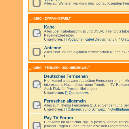
Alles zur Weiterentwicklung des hochauflösenden Fe
MBO - EMPFANGSWELT
Kabel
Alles über Kabelanschluss und DVB-C. Hier gibts Inf
Kabelnetzbetreiber.
Unterforen:
Vodafone (Kabel Deutschland)
,
Unit
Antenne
Alles rund um den digitalen terrestrischen Rundfunk
H.
MBO - FERNSEH- UND MEDIENWELT
Deutsches Fernsehen
Hier kommt alles zum deutschen Fernsehen hinein. Al
interessante Nachrichten, neue Trends im TV, Rekla
Auch Platz für Pressemitteilungen.
Unterforum:
Quotennews
Fernsehen allgemein
Alles zum Thema Fernsehen (z.B. zu Sendern und Serie
Unterforen:
Österreich und Schweiz
,
Großbritann
Pay-TV Forum
Hier könnt Ihr alles zum Pay-TV posten, idealer Treffp
jemand Fragen zu den Preisen bzw. den Programmange