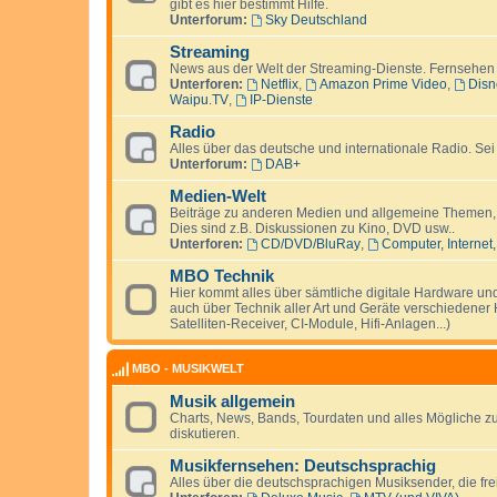
gibt es hier bestimmt Hilfe.
Unterforum:
Sky Deutschland
Streaming
News aus der Welt der Streaming-Dienste. Fernsehen
Unterforen:
Netflix
,
Amazon Prime Video
,
Disn
Waipu.TV
,
IP-Dienste
Radio
Alles über das deutsche und internationale Radio. Se
Unterforum:
DAB+
Medien-Welt
Beiträge zu anderen Medien und allgemeine Themen, di
Dies sind z.B. Diskussionen zu Kino, DVD usw..
Unterforen:
CD/DVD/BluRay
,
Computer, Interne
MBO Technik
Hier kommt alles über sämtliche digitale Hardware un
auch über Technik aller Art und Geräte verschiedener 
Satelliten-Receiver, CI-Module, Hifi-Anlagen...)
MBO - MUSIKWELT
Musik allgemein
Charts, News, Bands, Tourdaten und alles Mögliche 
diskutieren.
Musikfernsehen: Deutschsprachig
Alles über die deutschsprachigen Musiksender, die fre