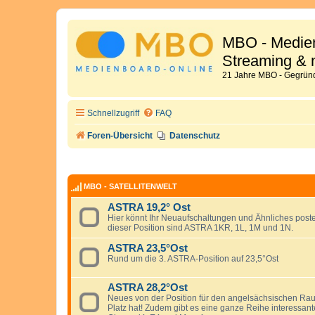
MBO - Medien
Streaming & 
21 Jahre MBO - Gegründ
Schnellzugriff
FAQ
Foren-Übersicht
Datenschutz
MBO - SATELLITENWELT
ASTRA 19,2° Ost
Hier könnt Ihr Neuaufschaltungen und Ähnliches posten
dieser Position sind ASTRA 1KR, 1L, 1M und 1N.
ASTRA 23,5°Ost
Rund um die 3. ASTRA-Position auf 23,5°Ost
ASTRA 28,2°Ost
Neues von der Position für den angelsächsischen Ra
Platz hat! Zudem gibt es eine ganze Reihe interessa