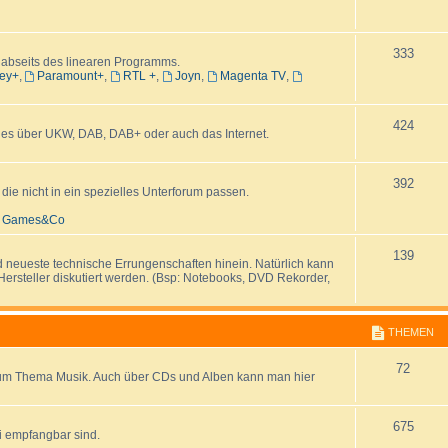
e
e
T
333
n
m
 abseits des linearen Programms.
ey+
,
Paramount+
,
RTL +
,
Joyn
,
Magenta TV
,
h
e
e
n
T
424
i es über UKW, DAB, DAB+ oder auch das Internet.
m
h
e
e
T
392
e nicht in ein spezielles Unterforum passen.
n
m
h
t, Games&Co
e
e
T
139
d neueste technische Errungenschaften hinein. Natürlich kann
n
m
Hersteller diskutiert werden. (Bsp: Notebooks, DVD Rekorder,
h
e
e
n
THEMEN
m
T
72
e
zum Thema Musik. Auch über CDs und Alben kann man hier
h
n
e
T
675
i empfangbar sind.