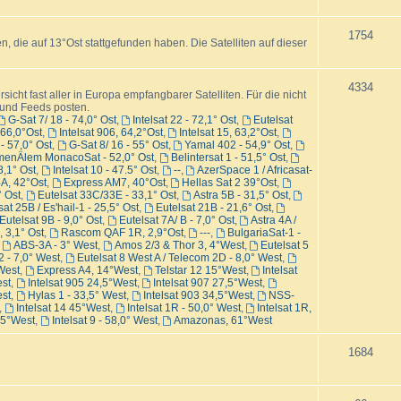
e
e
T
1754
, die auf 13°Ost stattgefunden haben. Die Satelliten auf dieser
m
n
h
e
e
T
4334
icht fast aller in Europa empfangbarer Satelliten. Für die nicht
n
n und Feeds posten.
m
h
G-Sat 7/ 18 - 74,0° Ost
,
Intelsat 22 - 72,1° Ost
,
Eutelsat
- 66,0°Ost
,
Intelsat 906, 64,2°Ost
,
Intelsat 15, 63,2°Ost
,
e
e
- 57,0° Ost
,
G-Sat 8/ 16 - 55° Ost
,
Yamal 402 - 54,9° Ost
,
menÄlem MonacoSat - 52,0° Ost
,
Belintersat 1 - 51,5° Ost
,
n
m
8,1° Ost
,
Intelsat 10 - 47.5° Ost
,
--
,
AzerSpace 1 / Africasat-
4A, 42°Ost
,
Express AM7, 40°Ost
,
Hellas Sat 2 39°Ost
,
e
 Ost
,
Eutelsat 33C/33E - 33,1° Ost
,
Astra 5B - 31,5° Ost
,
sat 25B / Es'hail-1 - 25,5° Ost
,
Eutelsat 21B - 21,6° Ost
,
n
Eutelsat 9B - 9,0° Ost
,
Eutelsat 7A/ B - 7,0° Ost
,
Astra 4A /
, 3,1° Ost
,
Rascom QAF 1R, 2,9°Ost
,
---
,
BulgariaSat-1 -
,
ABS-3A - 3° West
,
Amos 2/3 & Thor 3, 4°West
,
Eutelsat 5
2 - 7,0° West
,
Eutelsat 8 West A / Telecom 2D - 8,0° West
,
 West
,
Express A4, 14°West
,
Telstar 12 15°West
,
Intelsat
st
,
Intelsat 905 24,5°West
,
Intelsat 907 27,5°West
,
est
,
Hylas 1 - 33,5° West
,
Intelsat 903 34,5°West
,
NSS-
,
Intelsat 14 45°West
,
Intelsat 1R - 50,0° West
,
Intelsat 1R,
5,5°West
,
Intelsat 9 - 58,0° West
,
Amazonas, 61°West
T
1684
h