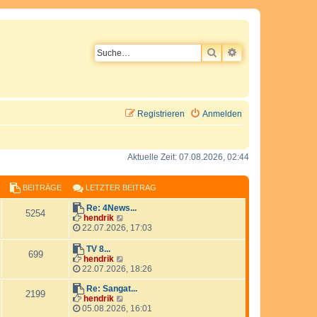
SUCHE
ERWEITERTE SU
Registrieren
Anmelden
Aktuelle Zeit: 07.08.2026, 02:44
BEITRÄGE
LETZTER BEITRAG
L
Re: 4News...
B
5254
e
N
hendrik
t
e
22.07.2026, 17:03
e
z
u
t
e
L
TV 8...
B
i
699
e
s
e
N
hendrik
r
t
t
e
22.07.2026, 18:26
e
t
B
e
z
u
e
r
t
L
e
Re: Sangat...
B
2199
i
r
i
B
e
e
s
N
hendrik
t
e
r
t
t
e
05.08.2026, 16:01
e
t
ä
r
i