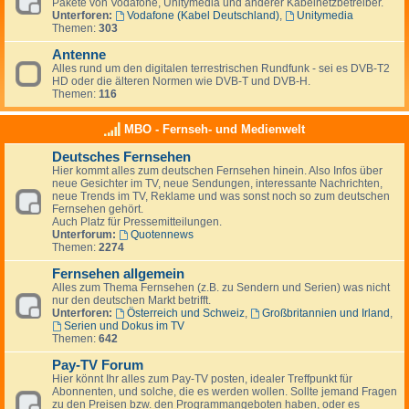
Pakete von Vodafone, Unitymedia und anderer Kabelnetzbetreiber.
Unterforen:
Vodafone (Kabel Deutschland)
,
Unitymedia
Themen:
303
Antenne
Alles rund um den digitalen terrestrischen Rundfunk - sei es DVB-T2
HD oder die älteren Normen wie DVB-T und DVB-H.
Themen:
116
MBO - Fernseh- und Medienwelt
Deutsches Fernsehen
Hier kommt alles zum deutschen Fernsehen hinein. Also Infos über
neue Gesichter im TV, neue Sendungen, interessante Nachrichten,
neue Trends im TV, Reklame und was sonst noch so zum deutschen
Fernsehen gehört.
Auch Platz für Pressemitteilungen.
Unterforum:
Quotennews
Themen:
2274
Fernsehen allgemein
Alles zum Thema Fernsehen (z.B. zu Sendern und Serien) was nicht
nur den deutschen Markt betrifft.
Unterforen:
Österreich und Schweiz
,
Großbritannien und Irland
,
Serien und Dokus im TV
Themen:
642
Pay-TV Forum
Hier könnt Ihr alles zum Pay-TV posten, idealer Treffpunkt für
Abonnenten, und solche, die es werden wollen. Sollte jemand Fragen
zu den Preisen bzw. den Programmangeboten haben, oder es