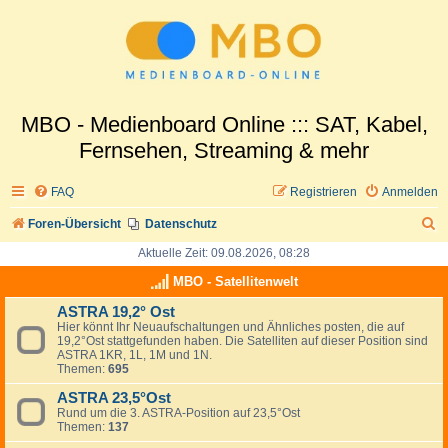
MBO - Medienboard Online ::: SAT, Kabel,
Fernsehen, Streaming & mehr
FAQ
Registrieren
Anmelden
S
Foren-Übersicht
Datenschutz
u
Aktuelle Zeit: 09.08.2026, 08:28
c
MBO - Satellitenwelt
h
ASTRA 19,2° Ost
Hier könnt Ihr Neuaufschaltungen und Ähnliches posten, die auf
e
19,2°Ost stattgefunden haben. Die Satelliten auf dieser Position sind
ASTRA 1KR, 1L, 1M und 1N.
Themen:
695
ASTRA 23,5°Ost
Rund um die 3. ASTRA-Position auf 23,5°Ost
Themen:
137