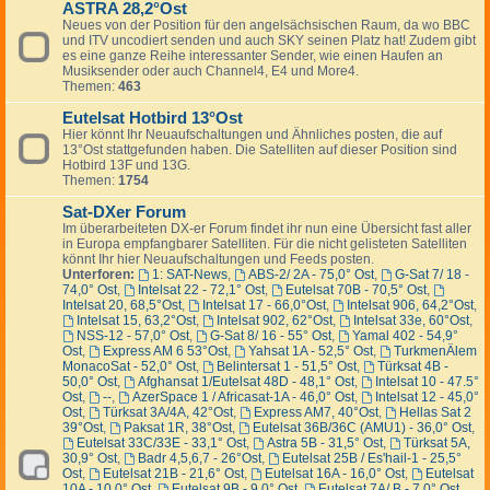
ASTRA 28,2°Ost
Neues von der Position für den angelsächsischen Raum, da wo BBC
und ITV uncodiert senden und auch SKY seinen Platz hat! Zudem gibt
es eine ganze Reihe interessanter Sender, wie einen Haufen an
Musiksender oder auch Channel4, E4 und More4.
Themen:
463
Eutelsat Hotbird 13°Ost
Hier könnt Ihr Neuaufschaltungen und Ähnliches posten, die auf
13°Ost stattgefunden haben. Die Satelliten auf dieser Position sind
Hotbird 13F und 13G.
Themen:
1754
Sat-DXer Forum
Im überarbeiteten DX-er Forum findet ihr nun eine Übersicht fast aller
in Europa empfangbarer Satelliten. Für die nicht gelisteten Satelliten
könnt Ihr hier Neuaufschaltungen und Feeds posten.
Unterforen:
1: SAT-News
,
ABS-2/ 2A - 75,0° Ost
,
G-Sat 7/ 18 -
74,0° Ost
,
Intelsat 22 - 72,1° Ost
,
Eutelsat 70B - 70,5° Ost
,
Intelsat 20, 68,5°Ost
,
Intelsat 17 - 66,0°Ost
,
Intelsat 906, 64,2°Ost
,
Intelsat 15, 63,2°Ost
,
Intelsat 902, 62°Ost
,
Intelsat 33e, 60°Ost
,
NSS-12 - 57,0° Ost
,
G-Sat 8/ 16 - 55° Ost
,
Yamal 402 - 54,9°
Ost
,
Express AM 6 53°Ost
,
Yahsat 1A - 52,5° Ost
,
TurkmenÄlem
MonacoSat - 52,0° Ost
,
Belintersat 1 - 51,5° Ost
,
Türksat 4B -
50,0° Ost
,
Afghansat 1/Eutelsat 48D - 48,1° Ost
,
Intelsat 10 - 47.5°
Ost
,
--
,
AzerSpace 1 / Africasat-1A - 46,0° Ost
,
Intelsat 12 - 45,0°
Ost
,
Türksat 3A/4A, 42°Ost
,
Express AM7, 40°Ost
,
Hellas Sat 2
39°Ost
,
Paksat 1R, 38°Ost
,
Eutelsat 36B/36C (AMU1) - 36,0° Ost
,
Eutelsat 33C/33E - 33,1° Ost
,
Astra 5B - 31,5° Ost
,
Türksat 5A,
30,9° Ost
,
Badr 4,5,6,7 - 26°Ost
,
Eutelsat 25B / Es'hail-1 - 25,5°
Ost
,
Eutelsat 21B - 21,6° Ost
,
Eutelsat 16A - 16,0° Ost
,
Eutelsat
10A - 10,0° Ost
,
Eutelsat 9B - 9,0° Ost
,
Eutelsat 7A/ B - 7,0° Ost
,