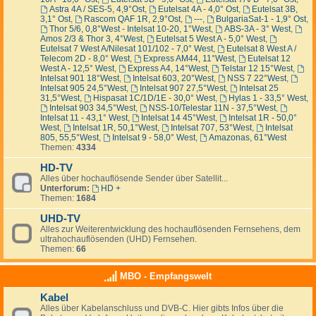
Astra 4A / SES-5, 4,9°Ost
,
Eutelsat 4A - 4,0° Ost
,
Eutelsat 3B,
3,1° Ost
,
Rascom QAF 1R, 2,9°Ost
,
---
,
BulgariaSat-1 - 1,9° Ost
,
Thor 5/6, 0,8°West - Intelsat 10-20, 1°West
,
ABS-3A - 3° West
,
Amos 2/3 & Thor 3, 4°West
,
Eutelsat 5 West A - 5,0° West
,
Eutelsat 7 West A/Nilesat 101/102 - 7,0° West
,
Eutelsat 8 West A /
Telecom 2D - 8,0° West
,
Express AM44, 11°West
,
Eutelsat 12
West A - 12,5° West
,
Express A4, 14°West
,
Telstar 12 15°West
,
Intelsat 901 18°West
,
Intelsat 603, 20°West
,
NSS 7 22°West
,
Intelsat 905 24,5°West
,
Intelsat 907 27,5°West
,
Intelsat 25
31,5°West
,
Hispasat 1C/1D/1E - 30,0° West
,
Hylas 1 - 33,5° West
,
Intelsat 903 34,5°West
,
NSS-10/Telestar 11N - 37,5°West
,
Intelsat 11 - 43,1° West
,
Intelsat 14 45°West
,
Intelsat 1R - 50,0°
West
,
Intelsat 1R, 50,1°West
,
Intelsat 707, 53°West
,
Intelsat
805, 55,5°West
,
Intelsat 9 - 58,0° West
,
Amazonas, 61°West
Themen:
4334
HD-TV
Alles über hochauflösende Sender über Satellit...
Unterforum:
HD +
Themen:
1684
UHD-TV
Alles zur Weiterentwicklung des hochauflösenden Fernsehens, dem
ultrahochauflösenden (UHD) Fernsehen.
Themen:
66
MBO - Empfangswelt
Kabel
Alles über Kabelanschluss und DVB-C. Hier gibts Infos über die