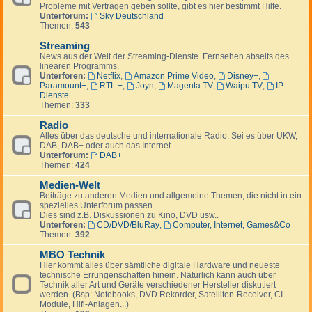
Probleme mit Verträgen geben sollte, gibt es hier bestimmt Hilfe.
Unterforum:
Sky Deutschland
Themen:
543
Streaming
News aus der Welt der Streaming-Dienste. Fernsehen abseits des
linearen Programms.
Unterforen:
Netflix
,
Amazon Prime Video
,
Disney+
,
Paramount+
,
RTL +
,
Joyn
,
Magenta TV
,
Waipu.TV
,
IP-
Dienste
Themen:
333
Radio
Alles über das deutsche und internationale Radio. Sei es über UKW,
DAB, DAB+ oder auch das Internet.
Unterforum:
DAB+
Themen:
424
Medien-Welt
Beiträge zu anderen Medien und allgemeine Themen, die nicht in ein
spezielles Unterforum passen.
Dies sind z.B. Diskussionen zu Kino, DVD usw..
Unterforen:
CD/DVD/BluRay
,
Computer, Internet, Games&Co
Themen:
392
MBO Technik
Hier kommt alles über sämtliche digitale Hardware und neueste
technische Errungenschaften hinein. Natürlich kann auch über
Technik aller Art und Geräte verschiedener Hersteller diskutiert
werden. (Bsp: Notebooks, DVD Rekorder, Satelliten-Receiver, CI-
Module, Hifi-Anlagen...)