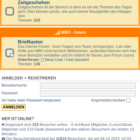
Zeitgeschehen
Zeitgeschehen ist der Bereich in dem es um die Themen des Tages
geht. Dies können große, wie auch kleine Neuigkeiten des Alltages
sein.
Themen:
525
MBO - Intern
Briefkasten
Das interne Forum - Eure Fragen ans Team, Anregungen, Lob oder
Kritik zum MBO sind herzlich Willkommen, außerdem können sich hier
neue Benutzer vorstellen und ihr erfahrt ihr Neues zum Forum zuerst.
Unterforum:
Neue User / User pausiert
Themen:
130
ANMELDEN
•
REGISTRIEREN
Benutzername:
Passwort:
Ich habe mein Passwort vergessen
Angemeldet bleiben
WER IST ONLINE?
Insgesamt sind
325
Besucher online :: 6 sichtbare Mitglieder, 0 unsichtbare
Mitglieder und 319 Gäste (basierend auf den aktiven Besuchern der letzten 15
Minuten)
Der Besucherrekord liegt bei
11815
Besuchern, die am 06.10.2025, 02:05