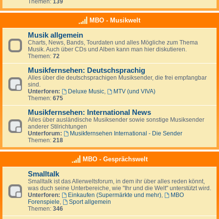
Themen:
139
MBO - Musikwelt
Musik allgemein
Charts, News, Bands, Tourdaten und alles Mögliche zum Thema
Musik. Auch über CDs und Alben kann man hier diskutieren.
Themen:
72
Musikfernsehen: Deutschsprachig
Alles über die deutschsprachigen Musiksender, die frei empfangbar
sind.
Unterforen:
Deluxe Music
,
MTV (und VIVA)
Themen:
675
Musikfernsehen: International News
Alles über ausländische Musiksender sowie sonstige Musiksender
anderer Stilrichtungen
Unterforum:
Musikfernsehen International - Die Sender
Themen:
218
MBO - Gesprächswelt
Smalltalk
Smalltalk ist das Allerweltsforum, in dem ihr über alles reden könnt,
was duch seine Unterbereiche, wie "Ihr und die Welt" unterstützt wird.
Unterforen:
Einkaufen (Supermärkte und mehr)
,
MBO
Forenspiele
,
Sport allgemein
Themen:
346