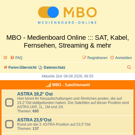
MBO - Medienboard Online ::: SAT, Kabel,
Fernsehen, Streaming & mehr
FAQ
Registrieren
Anmelden
S
Foren-Übersicht
Datenschutz
u
Aktuelle Zeit: 08.08.2026, 06:55
c
MBO - Satellitenwelt
h
ASTRA 19,2° Ost
Hier könnt Ihr Neuaufschaltungen und Ähnliches posten, die auf
e
19,2°Ost stattgefunden haben. Die Satelliten auf dieser Position sind
ASTRA 1KR, 1L, 1M und 1N.
Themen:
695
ASTRA 23,5°Ost
Rund um die 3. ASTRA-Position auf 23,5°Ost
Themen:
137