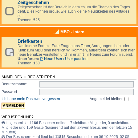
Zeitgeschehen
Zeitgeschehen ist der Bereich in dem es um die Themen des Tages
geht. Dies können große, wie auch kleine Neuigkeiten des Alltages
sein.
Themen:
525
MBO - Intern
Briefkasten
Das interne Forum - Eure Fragen ans Team, Anregungen, Lob oder
Kritik zum MBO sind herzlich Willkommen, außerdem können sich hier
neue Benutzer vorstellen und ihr erfahrt ihr Neues zum Forum zuerst.
Unterforum:
Neue User / User pausiert
Themen:
130
ANMELDEN
•
REGISTRIEREN
Benutzername:
Passwort:
Ich habe mein Passwort vergessen
Angemeldet bleiben
WER IST ONLINE?
Insgesamt sind
166
Besucher online :: 7 sichtbare Mitglieder, 0 unsichtbare
Mitglieder und 159 Gäste (basierend auf den aktiven Besuchern der letzten 15
Minuten)
Der Besucherrekord liegt bei
11815
Besuchern, die am 06.10.2025, 02:05