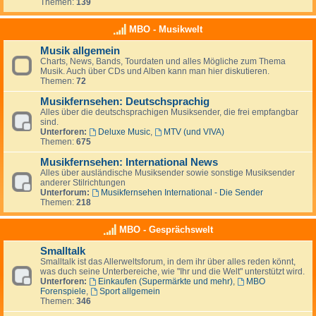
Themen:
139
MBO - Musikwelt
Musik allgemein
Charts, News, Bands, Tourdaten und alles Mögliche zum Thema
Musik. Auch über CDs und Alben kann man hier diskutieren.
Themen:
72
Musikfernsehen: Deutschsprachig
Alles über die deutschsprachigen Musiksender, die frei empfangbar
sind.
Unterforen:
Deluxe Music
,
MTV (und VIVA)
Themen:
675
Musikfernsehen: International News
Alles über ausländische Musiksender sowie sonstige Musiksender
anderer Stilrichtungen
Unterforum:
Musikfernsehen International - Die Sender
Themen:
218
MBO - Gesprächswelt
Smalltalk
Smalltalk ist das Allerweltsforum, in dem ihr über alles reden könnt,
was duch seine Unterbereiche, wie "Ihr und die Welt" unterstützt wird.
Unterforen:
Einkaufen (Supermärkte und mehr)
,
MBO
Forenspiele
,
Sport allgemein
Themen:
346