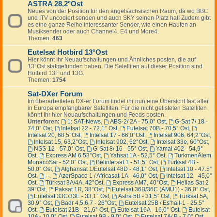
ASTRA 28,2°Ost
Neues von der Position für den angelsächsischen Raum, da wo BBC
und ITV uncodiert senden und auch SKY seinen Platz hat! Zudem gibt
es eine ganze Reihe interessanter Sender, wie einen Haufen an
Musiksender oder auch Channel4, E4 und More4.
Themen:
463
Eutelsat Hotbird 13°Ost
Hier könnt Ihr Neuaufschaltungen und Ähnliches posten, die auf
13°Ost stattgefunden haben. Die Satelliten auf dieser Position sind
Hotbird 13F und 13G.
Themen:
1754
Sat-DXer Forum
Im überarbeiteten DX-er Forum findet ihr nun eine Übersicht fast aller
in Europa empfangbarer Satelliten. Für die nicht gelisteten Satelliten
könnt Ihr hier Neuaufschaltungen und Feeds posten.
Unterforen:
1: SAT-News
,
ABS-2/ 2A - 75,0° Ost
,
G-Sat 7/ 18 -
74,0° Ost
,
Intelsat 22 - 72,1° Ost
,
Eutelsat 70B - 70,5° Ost
,
Intelsat 20, 68,5°Ost
,
Intelsat 17 - 66,0°Ost
,
Intelsat 906, 64,2°Ost
,
Intelsat 15, 63,2°Ost
,
Intelsat 902, 62°Ost
,
Intelsat 33e, 60°Ost
,
NSS-12 - 57,0° Ost
,
G-Sat 8/ 16 - 55° Ost
,
Yamal 402 - 54,9°
Ost
,
Express AM 6 53°Ost
,
Yahsat 1A - 52,5° Ost
,
TurkmenÄlem
MonacoSat - 52,0° Ost
,
Belintersat 1 - 51,5° Ost
,
Türksat 4B -
50,0° Ost
,
Afghansat 1/Eutelsat 48D - 48,1° Ost
,
Intelsat 10 - 47.5°
Ost
,
--
,
AzerSpace 1 / Africasat-1A - 46,0° Ost
,
Intelsat 12 - 45,0°
Ost
,
Türksat 3A/4A, 42°Ost
,
Express AM7, 40°Ost
,
Hellas Sat 2
39°Ost
,
Paksat 1R, 38°Ost
,
Eutelsat 36B/36C (AMU1) - 36,0° Ost
,
Eutelsat 33C/33E - 33,1° Ost
,
Astra 5B - 31,5° Ost
,
Türksat 5A,
30,9° Ost
,
Badr 4,5,6,7 - 26°Ost
,
Eutelsat 25B / Es'hail-1 - 25,5°
Ost
,
Eutelsat 21B - 21,6° Ost
,
Eutelsat 16A - 16,0° Ost
,
Eutelsat
10A - 10,0° Ost
,
Eutelsat 9B - 9,0° Ost
,
Eutelsat 7A/ B - 7,0° Ost
,