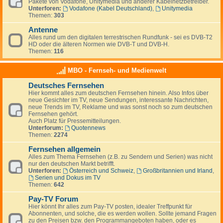
Pakete von Vodafone, Unitymedia und anderer Kabelnetzbetreiber.
Unterforen:
Vodafone (Kabel Deutschland)
,
Unitymedia
Themen:
303
Antenne
Alles rund um den digitalen terrestrischen Rundfunk - sei es DVB-T2
HD oder die älteren Normen wie DVB-T und DVB-H.
Themen:
116
MBO - Fernseh- und Medienwelt
Deutsches Fernsehen
Hier kommt alles zum deutschen Fernsehen hinein. Also Infos über
neue Gesichter im TV, neue Sendungen, interessante Nachrichten,
neue Trends im TV, Reklame und was sonst noch so zum deutschen
Fernsehen gehört.
Auch Platz für Pressemitteilungen.
Unterforum:
Quotennews
Themen:
2274
Fernsehen allgemein
Alles zum Thema Fernsehen (z.B. zu Sendern und Serien) was nicht
nur den deutschen Markt betrifft.
Unterforen:
Österreich und Schweiz
,
Großbritannien und Irland
,
Serien und Dokus im TV
Themen:
642
Pay-TV Forum
Hier könnt Ihr alles zum Pay-TV posten, idealer Treffpunkt für
Abonnenten, und solche, die es werden wollen. Sollte jemand Fragen
zu den Preisen bzw. den Programmangeboten haben, oder es