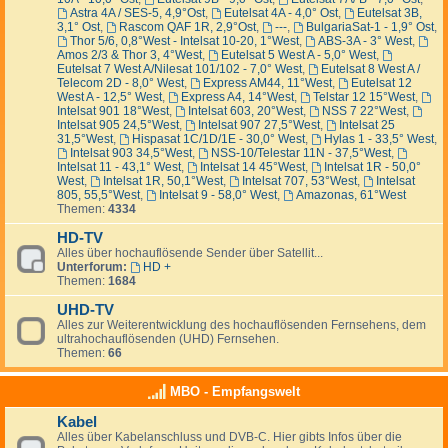
Astra 4A / SES-5, 4,9°Ost
,
Eutelsat 4A - 4,0° Ost
,
Eutelsat 3B,
3,1° Ost
,
Rascom QAF 1R, 2,9°Ost
,
---
,
BulgariaSat-1 - 1,9° Ost
,
Thor 5/6, 0,8°West - Intelsat 10-20, 1°West
,
ABS-3A - 3° West
,
Amos 2/3 & Thor 3, 4°West
,
Eutelsat 5 West A - 5,0° West
,
Eutelsat 7 West A/Nilesat 101/102 - 7,0° West
,
Eutelsat 8 West A /
Telecom 2D - 8,0° West
,
Express AM44, 11°West
,
Eutelsat 12
West A - 12,5° West
,
Express A4, 14°West
,
Telstar 12 15°West
,
Intelsat 901 18°West
,
Intelsat 603, 20°West
,
NSS 7 22°West
,
Intelsat 905 24,5°West
,
Intelsat 907 27,5°West
,
Intelsat 25
31,5°West
,
Hispasat 1C/1D/1E - 30,0° West
,
Hylas 1 - 33,5° West
,
Intelsat 903 34,5°West
,
NSS-10/Telestar 11N - 37,5°West
,
Intelsat 11 - 43,1° West
,
Intelsat 14 45°West
,
Intelsat 1R - 50,0°
West
,
Intelsat 1R, 50,1°West
,
Intelsat 707, 53°West
,
Intelsat
805, 55,5°West
,
Intelsat 9 - 58,0° West
,
Amazonas, 61°West
Themen:
4334
HD-TV
Alles über hochauflösende Sender über Satellit...
Unterforum:
HD +
Themen:
1684
UHD-TV
Alles zur Weiterentwicklung des hochauflösenden Fernsehens, dem
ultrahochauflösenden (UHD) Fernsehen.
Themen:
66
MBO - Empfangswelt
Kabel
Alles über Kabelanschluss und DVB-C. Hier gibts Infos über die