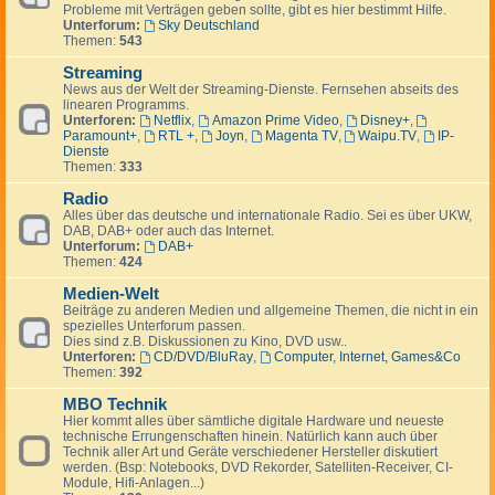
Probleme mit Verträgen geben sollte, gibt es hier bestimmt Hilfe.
Unterforum:
Sky Deutschland
Themen:
543
Streaming
News aus der Welt der Streaming-Dienste. Fernsehen abseits des
linearen Programms.
Unterforen:
Netflix
,
Amazon Prime Video
,
Disney+
,
Paramount+
,
RTL +
,
Joyn
,
Magenta TV
,
Waipu.TV
,
IP-
Dienste
Themen:
333
Radio
Alles über das deutsche und internationale Radio. Sei es über UKW,
DAB, DAB+ oder auch das Internet.
Unterforum:
DAB+
Themen:
424
Medien-Welt
Beiträge zu anderen Medien und allgemeine Themen, die nicht in ein
spezielles Unterforum passen.
Dies sind z.B. Diskussionen zu Kino, DVD usw..
Unterforen:
CD/DVD/BluRay
,
Computer, Internet, Games&Co
Themen:
392
MBO Technik
Hier kommt alles über sämtliche digitale Hardware und neueste
technische Errungenschaften hinein. Natürlich kann auch über
Technik aller Art und Geräte verschiedener Hersteller diskutiert
werden. (Bsp: Notebooks, DVD Rekorder, Satelliten-Receiver, CI-
Module, Hifi-Anlagen...)