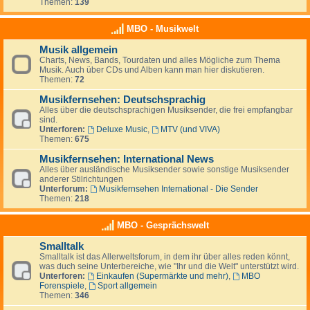
Themen:
139
MBO - Musikwelt
Musik allgemein
Charts, News, Bands, Tourdaten und alles Mögliche zum Thema
Musik. Auch über CDs und Alben kann man hier diskutieren.
Themen:
72
Musikfernsehen: Deutschsprachig
Alles über die deutschsprachigen Musiksender, die frei empfangbar
sind.
Unterforen:
Deluxe Music
,
MTV (und VIVA)
Themen:
675
Musikfernsehen: International News
Alles über ausländische Musiksender sowie sonstige Musiksender
anderer Stilrichtungen
Unterforum:
Musikfernsehen International - Die Sender
Themen:
218
MBO - Gesprächswelt
Smalltalk
Smalltalk ist das Allerweltsforum, in dem ihr über alles reden könnt,
was duch seine Unterbereiche, wie "Ihr und die Welt" unterstützt wird.
Unterforen:
Einkaufen (Supermärkte und mehr)
,
MBO
Forenspiele
,
Sport allgemein
Themen:
346