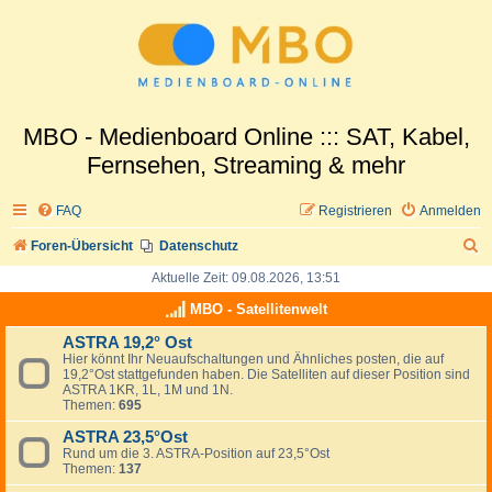
MBO - Medienboard Online ::: SAT, Kabel,
Fernsehen, Streaming & mehr
FAQ
Registrieren
Anmelden
S
Foren-Übersicht
Datenschutz
u
Aktuelle Zeit: 09.08.2026, 13:51
c
MBO - Satellitenwelt
h
ASTRA 19,2° Ost
Hier könnt Ihr Neuaufschaltungen und Ähnliches posten, die auf
e
19,2°Ost stattgefunden haben. Die Satelliten auf dieser Position sind
ASTRA 1KR, 1L, 1M und 1N.
Themen:
695
ASTRA 23,5°Ost
Rund um die 3. ASTRA-Position auf 23,5°Ost
Themen:
137