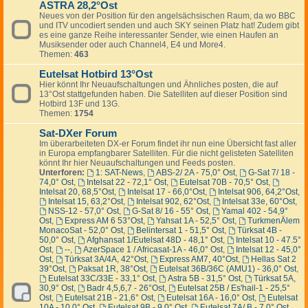
ASTRA 28,2°Ost
Neues von der Position für den angelsächsischen Raum, da wo BBC
und ITV uncodiert senden und auch SKY seinen Platz hat! Zudem gibt
es eine ganze Reihe interessanter Sender, wie einen Haufen an
Musiksender oder auch Channel4, E4 und More4.
Themen:
463
Eutelsat Hotbird 13°Ost
Hier könnt Ihr Neuaufschaltungen und Ähnliches posten, die auf
13°Ost stattgefunden haben. Die Satelliten auf dieser Position sind
Hotbird 13F und 13G.
Themen:
1754
Sat-DXer Forum
Im überarbeiteten DX-er Forum findet ihr nun eine Übersicht fast aller
in Europa empfangbarer Satelliten. Für die nicht gelisteten Satelliten
könnt Ihr hier Neuaufschaltungen und Feeds posten.
Unterforen:
1: SAT-News
,
ABS-2/ 2A - 75,0° Ost
,
G-Sat 7/ 18 -
74,0° Ost
,
Intelsat 22 - 72,1° Ost
,
Eutelsat 70B - 70,5° Ost
,
Intelsat 20, 68,5°Ost
,
Intelsat 17 - 66,0°Ost
,
Intelsat 906, 64,2°Ost
,
Intelsat 15, 63,2°Ost
,
Intelsat 902, 62°Ost
,
Intelsat 33e, 60°Ost
,
NSS-12 - 57,0° Ost
,
G-Sat 8/ 16 - 55° Ost
,
Yamal 402 - 54,9°
Ost
,
Express AM 6 53°Ost
,
Yahsat 1A - 52,5° Ost
,
TurkmenÄlem
MonacoSat - 52,0° Ost
,
Belintersat 1 - 51,5° Ost
,
Türksat 4B -
50,0° Ost
,
Afghansat 1/Eutelsat 48D - 48,1° Ost
,
Intelsat 10 - 47.5°
Ost
,
--
,
AzerSpace 1 / Africasat-1A - 46,0° Ost
,
Intelsat 12 - 45,0°
Ost
,
Türksat 3A/4A, 42°Ost
,
Express AM7, 40°Ost
,
Hellas Sat 2
39°Ost
,
Paksat 1R, 38°Ost
,
Eutelsat 36B/36C (AMU1) - 36,0° Ost
,
Eutelsat 33C/33E - 33,1° Ost
,
Astra 5B - 31,5° Ost
,
Türksat 5A,
30,9° Ost
,
Badr 4,5,6,7 - 26°Ost
,
Eutelsat 25B / Es'hail-1 - 25,5°
Ost
,
Eutelsat 21B - 21,6° Ost
,
Eutelsat 16A - 16,0° Ost
,
Eutelsat
10A - 10,0° Ost
,
Eutelsat 9B - 9,0° Ost
,
Eutelsat 7A/ B - 7,0° Ost
,