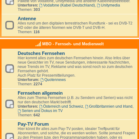
Pakete von Vodafone, Unitymedia und anderer Kabelnetzbetreiber.
Unterforen:
Vodafone (Kabel Deutschland)
,
Unitymedia
Themen:
303
Antenne
Alles rund um den digitalen terrestrischen Rundfunk - sei es DVB-T2
HD oder die älteren Normen wie DVB-T und DVB-H.
Themen:
116
MBO - Fernseh- und Medienwelt
Deutsches Fernsehen
Hier kommt alles zum deutschen Fernsehen hinein. Also Infos über
neue Gesichter im TV, neue Sendungen, interessante Nachrichten,
neue Trends im TV, Reklame und was sonst noch so zum deutschen
Fernsehen gehört.
Auch Platz für Pressemitteilungen.
Unterforum:
Quotennews
Themen:
2274
Fernsehen allgemein
Alles zum Thema Fernsehen (z.B. zu Sendern und Serien) was nicht
nur den deutschen Markt betrifft.
Unterforen:
Österreich und Schweiz
,
Großbritannien und Irland
,
Serien und Dokus im TV
Themen:
642
Pay-TV Forum
Hier könnt Ihr alles zum Pay-TV posten, idealer Treffpunkt für
Abonnenten, und solche, die es werden wollen. Sollte jemand Fragen
zu den Preisen bzw. den Programmangeboten haben, oder es