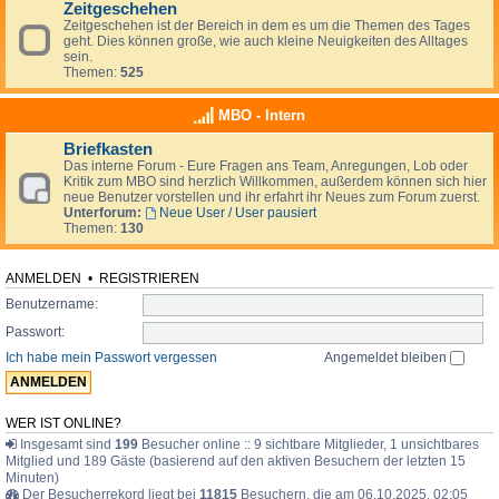
Zeitgeschehen
Zeitgeschehen ist der Bereich in dem es um die Themen des Tages
geht. Dies können große, wie auch kleine Neuigkeiten des Alltages
sein.
Themen:
525
MBO - Intern
Briefkasten
Das interne Forum - Eure Fragen ans Team, Anregungen, Lob oder
Kritik zum MBO sind herzlich Willkommen, außerdem können sich hier
neue Benutzer vorstellen und ihr erfahrt ihr Neues zum Forum zuerst.
Unterforum:
Neue User / User pausiert
Themen:
130
ANMELDEN
•
REGISTRIEREN
Benutzername:
Passwort:
Ich habe mein Passwort vergessen
Angemeldet bleiben
WER IST ONLINE?
Insgesamt sind
199
Besucher online :: 9 sichtbare Mitglieder, 1 unsichtbares
Mitglied und 189 Gäste (basierend auf den aktiven Besuchern der letzten 15
Minuten)
Der Besucherrekord liegt bei
11815
Besuchern, die am 06.10.2025, 02:05