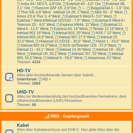
Astra 4A / SES-5, 4,9°Ost
,
Eutelsat 4A - 4,0° Ost
,
Eutelsat 3B,
3,1° Ost
,
Rascom QAF 1R, 2,9°Ost
,
---
,
BulgariaSat-1 - 1,9° Ost
,
Thor 5/6, 0,8°West - Intelsat 10-20, 1°West
,
ABS-3A - 3° West
,
Amos 2/3 & Thor 3, 4°West
,
Eutelsat 5 West A - 5,0° West
,
Eutelsat 7 West A/Nilesat 101/102 - 7,0° West
,
Eutelsat 8 West A /
Telecom 2D - 8,0° West
,
Express AM44, 11°West
,
Eutelsat 12
West A - 12,5° West
,
Express A4, 14°West
,
Telstar 12 15°West
,
Intelsat 901 18°West
,
Intelsat 603, 20°West
,
NSS 7 22°West
,
Intelsat 905 24,5°West
,
Intelsat 907 27,5°West
,
Intelsat 25
31,5°West
,
Hispasat 1C/1D/1E - 30,0° West
,
Hylas 1 - 33,5° West
,
Intelsat 903 34,5°West
,
NSS-10/Telestar 11N - 37,5°West
,
Intelsat 11 - 43,1° West
,
Intelsat 14 45°West
,
Intelsat 1R - 50,0°
West
,
Intelsat 1R, 50,1°West
,
Intelsat 707, 53°West
,
Intelsat
805, 55,5°West
,
Intelsat 9 - 58,0° West
,
Amazonas, 61°West
Themen:
4334
HD-TV
Alles über hochauflösende Sender über Satellit...
Unterforum:
HD +
Themen:
1684
UHD-TV
Alles zur Weiterentwicklung des hochauflösenden Fernsehens, dem
ultrahochauflösenden (UHD) Fernsehen.
Themen:
66
MBO - Empfangswelt
Kabel
Alles über Kabelanschluss und DVB-C. Hier gibts Infos über die