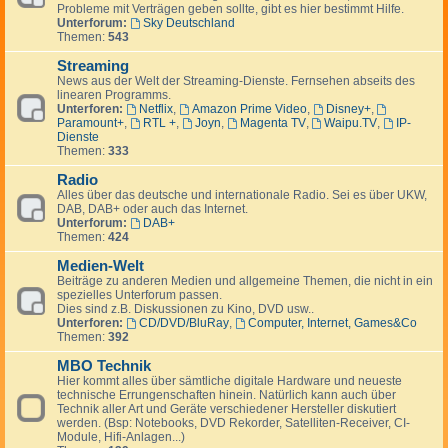
Probleme mit Verträgen geben sollte, gibt es hier bestimmt Hilfe.
Unterforum:
Sky Deutschland
Themen:
543
Streaming
News aus der Welt der Streaming-Dienste. Fernsehen abseits des
linearen Programms.
Unterforen:
Netflix
,
Amazon Prime Video
,
Disney+
,
Paramount+
,
RTL +
,
Joyn
,
Magenta TV
,
Waipu.TV
,
IP-
Dienste
Themen:
333
Radio
Alles über das deutsche und internationale Radio. Sei es über UKW,
DAB, DAB+ oder auch das Internet.
Unterforum:
DAB+
Themen:
424
Medien-Welt
Beiträge zu anderen Medien und allgemeine Themen, die nicht in ein
spezielles Unterforum passen.
Dies sind z.B. Diskussionen zu Kino, DVD usw..
Unterforen:
CD/DVD/BluRay
,
Computer, Internet, Games&Co
Themen:
392
MBO Technik
Hier kommt alles über sämtliche digitale Hardware und neueste
technische Errungenschaften hinein. Natürlich kann auch über
Technik aller Art und Geräte verschiedener Hersteller diskutiert
werden. (Bsp: Notebooks, DVD Rekorder, Satelliten-Receiver, CI-
Module, Hifi-Anlagen...)