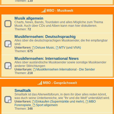
Themen:
139
MBO - Musikwelt
Musik allgemein
Charts, News, Bands, Tourdaten und alles Mögliche zum Thema
Musik. Auch über CDs und Alben kann man hier diskutieren.
Themen:
72
Musikfernsehen: Deutschsprachig
Alles über die deutschsprachigen Musiksender, die frei empfangbar
sind.
Unterforen:
Deluxe Music
,
MTV (und VIVA)
Themen:
675
Musikfernsehen: International News
Alles über ausländische Musiksender sowie sonstige Musiksender
anderer Stilrichtungen
Unterforum:
Musikfernsehen International - Die Sender
Themen:
218
MBO - Gesprächswelt
Smalltalk
Smalltalk ist das Allerweltsforum, in dem ihr über alles reden könnt,
was duch seine Unterbereiche, wie "Ihr und die Welt" unterstützt wird.
Unterforen:
Einkaufen (Supermärkte und mehr)
,
MBO
Forenspiele
,
Sport allgemein
Themen:
346