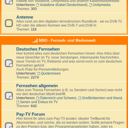
Pakete von Vodafone, Unitymedia und anderer Kabelnetzbetreiber.
Unterforen:
Vodafone (Kabel Deutschland)
,
Unitymedia
Themen:
303
Antenne
Alles rund um den digitalen terrestrischen Rundfunk - sei es DVB-T2
HD oder die älteren Normen wie DVB-T und DVB-H.
Themen:
116
MBO - Fernseh- und Medienwelt
Deutsches Fernsehen
Hier kommt alles zum deutschen Fernsehen hinein. Also Infos über
neue Gesichter im TV, neue Sendungen, interessante Nachrichten,
neue Trends im TV, Reklame und was sonst noch so zum deutschen
Fernsehen gehört.
Auch Platz für Pressemitteilungen.
Unterforum:
Quotennews
Themen:
2274
Fernsehen allgemein
Alles zum Thema Fernsehen (z.B. zu Sendern und Serien) was nicht
nur den deutschen Markt betrifft.
Unterforen:
Österreich und Schweiz
,
Großbritannien und Irland
,
Serien und Dokus im TV
Themen:
642
Pay-TV Forum
Hier könnt Ihr alles zum Pay-TV posten, idealer Treffpunkt für
Abonnenten, und solche, die es werden wollen. Sollte jemand Fragen
zu den Preisen bzw. den Programmangeboten haben, oder es