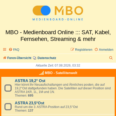
MBO - Medienboard Online ::: SAT, Kabel,
Fernsehen, Streaming & mehr
FAQ
Registrieren
Anmelden
S
Foren-Übersicht
Datenschutz
u
Aktuelle Zeit: 07.08.2026, 03:32
c
MBO - Satellitenwelt
h
ASTRA 19,2° Ost
Hier könnt Ihr Neuaufschaltungen und Ähnliches posten, die auf
e
19,2°Ost stattgefunden haben. Die Satelliten auf dieser Position sind
ASTRA 1KR, 1L, 1M und 1N.
Themen:
695
ASTRA 23,5°Ost
Rund um die 3. ASTRA-Position auf 23,5°Ost
Themen:
137