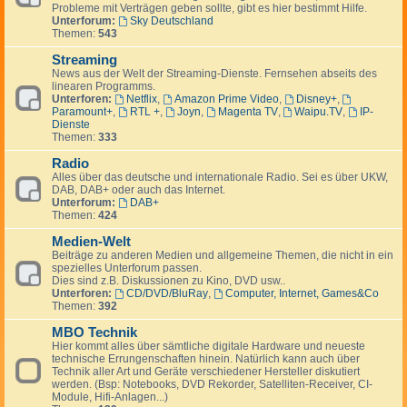
Probleme mit Verträgen geben sollte, gibt es hier bestimmt Hilfe.
Unterforum:
Sky Deutschland
Themen:
543
Streaming
News aus der Welt der Streaming-Dienste. Fernsehen abseits des
linearen Programms.
Unterforen:
Netflix
,
Amazon Prime Video
,
Disney+
,
Paramount+
,
RTL +
,
Joyn
,
Magenta TV
,
Waipu.TV
,
IP-
Dienste
Themen:
333
Radio
Alles über das deutsche und internationale Radio. Sei es über UKW,
DAB, DAB+ oder auch das Internet.
Unterforum:
DAB+
Themen:
424
Medien-Welt
Beiträge zu anderen Medien und allgemeine Themen, die nicht in ein
spezielles Unterforum passen.
Dies sind z.B. Diskussionen zu Kino, DVD usw..
Unterforen:
CD/DVD/BluRay
,
Computer, Internet, Games&Co
Themen:
392
MBO Technik
Hier kommt alles über sämtliche digitale Hardware und neueste
technische Errungenschaften hinein. Natürlich kann auch über
Technik aller Art und Geräte verschiedener Hersteller diskutiert
werden. (Bsp: Notebooks, DVD Rekorder, Satelliten-Receiver, CI-
Module, Hifi-Anlagen...)