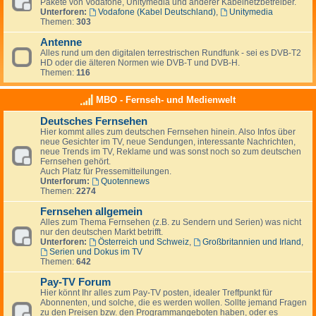
Pakete von Vodafone, Unitymedia und anderer Kabelnetzbetreiber.
Unterforen:
Vodafone (Kabel Deutschland)
,
Unitymedia
Themen:
303
Antenne
Alles rund um den digitalen terrestrischen Rundfunk - sei es DVB-T2
HD oder die älteren Normen wie DVB-T und DVB-H.
Themen:
116
MBO - Fernseh- und Medienwelt
Deutsches Fernsehen
Hier kommt alles zum deutschen Fernsehen hinein. Also Infos über
neue Gesichter im TV, neue Sendungen, interessante Nachrichten,
neue Trends im TV, Reklame und was sonst noch so zum deutschen
Fernsehen gehört.
Auch Platz für Pressemitteilungen.
Unterforum:
Quotennews
Themen:
2274
Fernsehen allgemein
Alles zum Thema Fernsehen (z.B. zu Sendern und Serien) was nicht
nur den deutschen Markt betrifft.
Unterforen:
Österreich und Schweiz
,
Großbritannien und Irland
,
Serien und Dokus im TV
Themen:
642
Pay-TV Forum
Hier könnt Ihr alles zum Pay-TV posten, idealer Treffpunkt für
Abonnenten, und solche, die es werden wollen. Sollte jemand Fragen
zu den Preisen bzw. den Programmangeboten haben, oder es