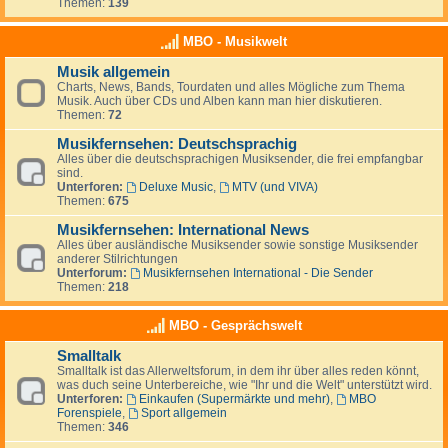
Themen:
139
MBO - Musikwelt
Musik allgemein
Charts, News, Bands, Tourdaten und alles Mögliche zum Thema
Musik. Auch über CDs und Alben kann man hier diskutieren.
Themen:
72
Musikfernsehen: Deutschsprachig
Alles über die deutschsprachigen Musiksender, die frei empfangbar
sind.
Unterforen:
Deluxe Music
,
MTV (und VIVA)
Themen:
675
Musikfernsehen: International News
Alles über ausländische Musiksender sowie sonstige Musiksender
anderer Stilrichtungen
Unterforum:
Musikfernsehen International - Die Sender
Themen:
218
MBO - Gesprächswelt
Smalltalk
Smalltalk ist das Allerweltsforum, in dem ihr über alles reden könnt,
was duch seine Unterbereiche, wie "Ihr und die Welt" unterstützt wird.
Unterforen:
Einkaufen (Supermärkte und mehr)
,
MBO
Forenspiele
,
Sport allgemein
Themen:
346