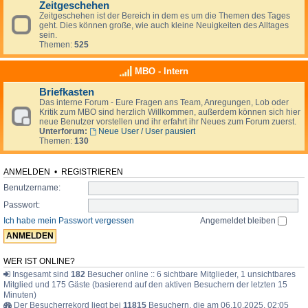
Zeitgeschehen
Zeitgeschehen ist der Bereich in dem es um die Themen des Tages
geht. Dies können große, wie auch kleine Neuigkeiten des Alltages
sein.
Themen:
525
MBO - Intern
Briefkasten
Das interne Forum - Eure Fragen ans Team, Anregungen, Lob oder
Kritik zum MBO sind herzlich Willkommen, außerdem können sich hier
neue Benutzer vorstellen und ihr erfahrt ihr Neues zum Forum zuerst.
Unterforum:
Neue User / User pausiert
Themen:
130
ANMELDEN
•
REGISTRIEREN
Benutzername:
Passwort:
Ich habe mein Passwort vergessen
Angemeldet bleiben
WER IST ONLINE?
Insgesamt sind
182
Besucher online :: 6 sichtbare Mitglieder, 1 unsichtbares
Mitglied und 175 Gäste (basierend auf den aktiven Besuchern der letzten 15
Minuten)
Der Besucherrekord liegt bei
11815
Besuchern, die am 06.10.2025, 02:05