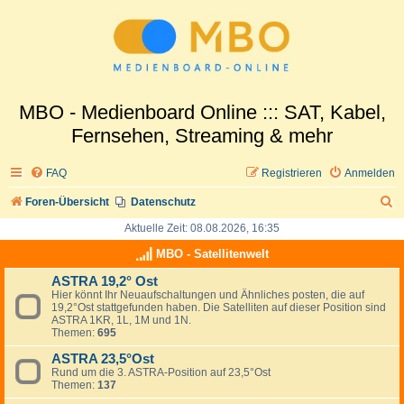
MBO - Medienboard Online ::: SAT, Kabel,
Fernsehen, Streaming & mehr
FAQ
Registrieren
Anmelden
S
Foren-Übersicht
Datenschutz
u
Aktuelle Zeit: 08.08.2026, 16:35
c
MBO - Satellitenwelt
h
ASTRA 19,2° Ost
Hier könnt Ihr Neuaufschaltungen und Ähnliches posten, die auf
e
19,2°Ost stattgefunden haben. Die Satelliten auf dieser Position sind
ASTRA 1KR, 1L, 1M und 1N.
Themen:
695
ASTRA 23,5°Ost
Rund um die 3. ASTRA-Position auf 23,5°Ost
Themen:
137