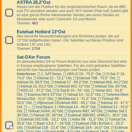
ASTRA 28,2°Ost
Neues von der Position für den angelsächsischen Raum, da wo BBC
und ITV uncodiert senden und auch SKY seinen Platz hat! Zudem gibt
es eine ganze Reihe interessanter Sender, wie einen Haufen an
Musiksender oder auch Channel4, E4 und More4.
Themen:
463
Eutelsat Hotbird 13°Ost
Hier könnt Ihr Neuaufschaltungen und Ähnliches posten, die auf
13°Ost stattgefunden haben. Die Satelliten auf dieser Position sind
Hotbird 13F und 13G.
Themen:
1754
Sat-DXer Forum
Im überarbeiteten DX-er Forum findet ihr nun eine Übersicht fast aller
in Europa empfangbarer Satelliten. Für die nicht gelisteten Satelliten
könnt Ihr hier Neuaufschaltungen und Feeds posten.
Unterforen:
1: SAT-News
,
ABS-2/ 2A - 75,0° Ost
,
G-Sat 7/ 18 -
74,0° Ost
,
Intelsat 22 - 72,1° Ost
,
Eutelsat 70B - 70,5° Ost
,
Intelsat 20, 68,5°Ost
,
Intelsat 17 - 66,0°Ost
,
Intelsat 906, 64,2°Ost
,
Intelsat 15, 63,2°Ost
,
Intelsat 902, 62°Ost
,
Intelsat 33e, 60°Ost
,
NSS-12 - 57,0° Ost
,
G-Sat 8/ 16 - 55° Ost
,
Yamal 402 - 54,9°
Ost
,
Express AM 6 53°Ost
,
Yahsat 1A - 52,5° Ost
,
TurkmenÄlem
MonacoSat - 52,0° Ost
,
Belintersat 1 - 51,5° Ost
,
Türksat 4B -
50,0° Ost
,
Afghansat 1/Eutelsat 48D - 48,1° Ost
,
Intelsat 10 - 47.5°
Ost
,
--
,
AzerSpace 1 / Africasat-1A - 46,0° Ost
,
Intelsat 12 - 45,0°
Ost
,
Türksat 3A/4A, 42°Ost
,
Express AM7, 40°Ost
,
Hellas Sat 2
39°Ost
,
Paksat 1R, 38°Ost
,
Eutelsat 36B/36C (AMU1) - 36,0° Ost
,
Eutelsat 33C/33E - 33,1° Ost
,
Astra 5B - 31,5° Ost
,
Türksat 5A,
30,9° Ost
,
Badr 4,5,6,7 - 26°Ost
,
Eutelsat 25B / Es'hail-1 - 25,5°
Ost
,
Eutelsat 21B - 21,6° Ost
,
Eutelsat 16A - 16,0° Ost
,
Eutelsat
10A - 10,0° Ost
,
Eutelsat 9B - 9,0° Ost
,
Eutelsat 7A/ B - 7,0° Ost
,