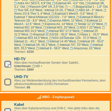
Astra 4A / SES-5, 4,9°Ost
,
Eutelsat 4A - 4,0° Ost
,
Eutelsat 3B,
3,1° Ost
,
Rascom QAF 1R, 2,9°Ost
,
---
,
BulgariaSat-1 - 1,9° Ost
,
Thor 5/6, 0,8°West - Intelsat 10-20, 1°West
,
ABS-3A - 3° West
,
Amos 2/3 & Thor 3, 4°West
,
Eutelsat 5 West A - 5,0° West
,
Eutelsat 7 West A/Nilesat 101/102 - 7,0° West
,
Eutelsat 8 West A /
Telecom 2D - 8,0° West
,
Express AM44, 11°West
,
Eutelsat 12
West A - 12,5° West
,
Express A4, 14°West
,
Telstar 12 15°West
,
Intelsat 901 18°West
,
Intelsat 603, 20°West
,
NSS 7 22°West
,
Intelsat 905 24,5°West
,
Intelsat 907 27,5°West
,
Intelsat 25
31,5°West
,
Hispasat 1C/1D/1E - 30,0° West
,
Hylas 1 - 33,5° West
,
Intelsat 903 34,5°West
,
NSS-10/Telestar 11N - 37,5°West
,
Intelsat 11 - 43,1° West
,
Intelsat 14 45°West
,
Intelsat 1R - 50,0°
West
,
Intelsat 1R, 50,1°West
,
Intelsat 707, 53°West
,
Intelsat
805, 55,5°West
,
Intelsat 9 - 58,0° West
,
Amazonas, 61°West
Themen:
4334
HD-TV
Alles über hochauflösende Sender über Satellit...
Unterforum:
HD +
Themen:
1684
UHD-TV
Alles zur Weiterentwicklung des hochauflösenden Fernsehens, dem
ultrahochauflösenden (UHD) Fernsehen.
Themen:
66
MBO - Empfangswelt
Kabel
Alles über Kabelanschluss und DVB-C. Hier gibts Infos über die