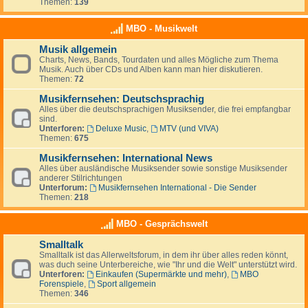
Themen:
139
MBO - Musikwelt
Musik allgemein
Charts, News, Bands, Tourdaten und alles Mögliche zum Thema
Musik. Auch über CDs und Alben kann man hier diskutieren.
Themen:
72
Musikfernsehen: Deutschsprachig
Alles über die deutschsprachigen Musiksender, die frei empfangbar
sind.
Unterforen:
Deluxe Music
,
MTV (und VIVA)
Themen:
675
Musikfernsehen: International News
Alles über ausländische Musiksender sowie sonstige Musiksender
anderer Stilrichtungen
Unterforum:
Musikfernsehen International - Die Sender
Themen:
218
MBO - Gesprächswelt
Smalltalk
Smalltalk ist das Allerweltsforum, in dem ihr über alles reden könnt,
was duch seine Unterbereiche, wie "Ihr und die Welt" unterstützt wird.
Unterforen:
Einkaufen (Supermärkte und mehr)
,
MBO
Forenspiele
,
Sport allgemein
Themen:
346