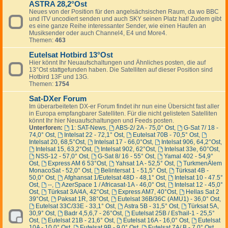
ASTRA 28,2°Ost
Neues von der Position für den angelsächsischen Raum, da wo BBC
und ITV uncodiert senden und auch SKY seinen Platz hat! Zudem gibt
es eine ganze Reihe interessanter Sender, wie einen Haufen an
Musiksender oder auch Channel4, E4 und More4.
Themen:
463
Eutelsat Hotbird 13°Ost
Hier könnt Ihr Neuaufschaltungen und Ähnliches posten, die auf
13°Ost stattgefunden haben. Die Satelliten auf dieser Position sind
Hotbird 13F und 13G.
Themen:
1754
Sat-DXer Forum
Im überarbeiteten DX-er Forum findet ihr nun eine Übersicht fast aller
in Europa empfangbarer Satelliten. Für die nicht gelisteten Satelliten
könnt Ihr hier Neuaufschaltungen und Feeds posten.
Unterforen:
1: SAT-News
,
ABS-2/ 2A - 75,0° Ost
,
G-Sat 7/ 18 -
74,0° Ost
,
Intelsat 22 - 72,1° Ost
,
Eutelsat 70B - 70,5° Ost
,
Intelsat 20, 68,5°Ost
,
Intelsat 17 - 66,0°Ost
,
Intelsat 906, 64,2°Ost
,
Intelsat 15, 63,2°Ost
,
Intelsat 902, 62°Ost
,
Intelsat 33e, 60°Ost
,
NSS-12 - 57,0° Ost
,
G-Sat 8/ 16 - 55° Ost
,
Yamal 402 - 54,9°
Ost
,
Express AM 6 53°Ost
,
Yahsat 1A - 52,5° Ost
,
TurkmenÄlem
MonacoSat - 52,0° Ost
,
Belintersat 1 - 51,5° Ost
,
Türksat 4B -
50,0° Ost
,
Afghansat 1/Eutelsat 48D - 48,1° Ost
,
Intelsat 10 - 47.5°
Ost
,
--
,
AzerSpace 1 / Africasat-1A - 46,0° Ost
,
Intelsat 12 - 45,0°
Ost
,
Türksat 3A/4A, 42°Ost
,
Express AM7, 40°Ost
,
Hellas Sat 2
39°Ost
,
Paksat 1R, 38°Ost
,
Eutelsat 36B/36C (AMU1) - 36,0° Ost
,
Eutelsat 33C/33E - 33,1° Ost
,
Astra 5B - 31,5° Ost
,
Türksat 5A,
30,9° Ost
,
Badr 4,5,6,7 - 26°Ost
,
Eutelsat 25B / Es'hail-1 - 25,5°
Ost
,
Eutelsat 21B - 21,6° Ost
,
Eutelsat 16A - 16,0° Ost
,
Eutelsat
10A - 10,0° Ost
,
Eutelsat 9B - 9,0° Ost
,
Eutelsat 7A/ B - 7,0° Ost
,