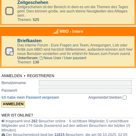
Zeitgeschehen
Zeitgeschehen ist der Bereich in dem es um die Themen des Tages
geht. Dies können große, wie auch kleine Neuigkeiten des Alltages
sein.
Themen:
525
MBO - Intern
Briefkasten
Das interne Forum - Eure Fragen ans Team, Anregungen, Lob oder
Kritik zum MBO sind herzlich Willkommen, außerdem können sich hier
neue Benutzer vorstellen und ihr erfahrt ihr Neues zum Forum zuerst.
Unterforum:
Neue User / User pausiert
Themen:
130
ANMELDEN
•
REGISTRIEREN
Benutzername:
Passwort:
Ich habe mein Passwort vergessen
Angemeldet bleiben
WER IST ONLINE?
Insgesamt sind
282
Besucher online :: 6 sichtbare Mitglieder, 0 unsichtbare
Mitglieder und 276 Gäste (basierend auf den aktiven Besuchern der letzten 15
Minuten)
Der Besucherrekord liegt bei
11815
Besuchern, die am 06.10.2025, 02:05