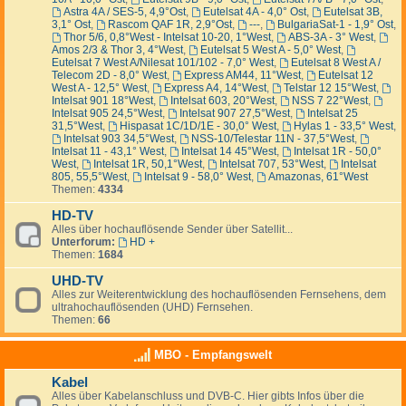
Astra 4A / SES-5, 4,9°Ost
,
Eutelsat 4A - 4,0° Ost
,
Eutelsat 3B,
3,1° Ost
,
Rascom QAF 1R, 2,9°Ost
,
---
,
BulgariaSat-1 - 1,9° Ost
,
Thor 5/6, 0,8°West - Intelsat 10-20, 1°West
,
ABS-3A - 3° West
,
Amos 2/3 & Thor 3, 4°West
,
Eutelsat 5 West A - 5,0° West
,
Eutelsat 7 West A/Nilesat 101/102 - 7,0° West
,
Eutelsat 8 West A /
Telecom 2D - 8,0° West
,
Express AM44, 11°West
,
Eutelsat 12
West A - 12,5° West
,
Express A4, 14°West
,
Telstar 12 15°West
,
Intelsat 901 18°West
,
Intelsat 603, 20°West
,
NSS 7 22°West
,
Intelsat 905 24,5°West
,
Intelsat 907 27,5°West
,
Intelsat 25
31,5°West
,
Hispasat 1C/1D/1E - 30,0° West
,
Hylas 1 - 33,5° West
,
Intelsat 903 34,5°West
,
NSS-10/Telestar 11N - 37,5°West
,
Intelsat 11 - 43,1° West
,
Intelsat 14 45°West
,
Intelsat 1R - 50,0°
West
,
Intelsat 1R, 50,1°West
,
Intelsat 707, 53°West
,
Intelsat
805, 55,5°West
,
Intelsat 9 - 58,0° West
,
Amazonas, 61°West
Themen:
4334
HD-TV
Alles über hochauflösende Sender über Satellit...
Unterforum:
HD +
Themen:
1684
UHD-TV
Alles zur Weiterentwicklung des hochauflösenden Fernsehens, dem
ultrahochauflösenden (UHD) Fernsehen.
Themen:
66
MBO - Empfangswelt
Kabel
Alles über Kabelanschluss und DVB-C. Hier gibts Infos über die