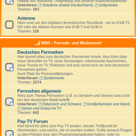
Pakete von Vodafone, Unitymedia und anderer Kabelnetzbetreiber.
Unterforen:
Vodafone (Kabel Deutschland)
,
Unitymedia
Themen:
303
Antenne
Alles rund um den digitalen terrestrischen Rundfunk - sei es DVB-T2
HD oder die älteren Normen wie DVB-T und DVB-H.
Themen:
116
MBO - Fernseh- und Medienwelt
Deutsches Fernsehen
Hier kommt alles zum deutschen Fernsehen hinein. Also Infos über
neue Gesichter im TV, neue Sendungen, interessante Nachrichten,
neue Trends im TV, Reklame und was sonst noch so zum deutschen
Fernsehen gehört.
Auch Platz für Pressemitteilungen.
Unterforum:
Quotennews
Themen:
2274
Fernsehen allgemein
Alles zum Thema Fernsehen (z.B. zu Sendern und Serien) was nicht
nur den deutschen Markt betrifft.
Unterforen:
Österreich und Schweiz
,
Großbritannien und Irland
,
Serien und Dokus im TV
Themen:
642
Pay-TV Forum
Hier könnt Ihr alles zum Pay-TV posten, idealer Treffpunkt für
Abonnenten, und solche, die es werden wollen. Sollte jemand Fragen
zu den Preisen bzw. den Programmangeboten haben, oder es