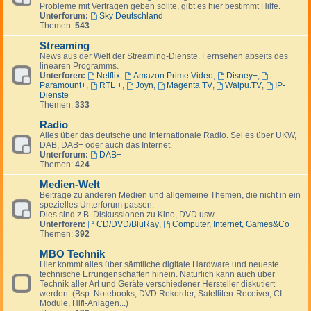
Probleme mit Verträgen geben sollte, gibt es hier bestimmt Hilfe.
Unterforum:
Sky Deutschland
Themen:
543
Streaming
News aus der Welt der Streaming-Dienste. Fernsehen abseits des
linearen Programms.
Unterforen:
Netflix
,
Amazon Prime Video
,
Disney+
,
Paramount+
,
RTL +
,
Joyn
,
Magenta TV
,
Waipu.TV
,
IP-
Dienste
Themen:
333
Radio
Alles über das deutsche und internationale Radio. Sei es über UKW,
DAB, DAB+ oder auch das Internet.
Unterforum:
DAB+
Themen:
424
Medien-Welt
Beiträge zu anderen Medien und allgemeine Themen, die nicht in ein
spezielles Unterforum passen.
Dies sind z.B. Diskussionen zu Kino, DVD usw..
Unterforen:
CD/DVD/BluRay
,
Computer, Internet, Games&Co
Themen:
392
MBO Technik
Hier kommt alles über sämtliche digitale Hardware und neueste
technische Errungenschaften hinein. Natürlich kann auch über
Technik aller Art und Geräte verschiedener Hersteller diskutiert
werden. (Bsp: Notebooks, DVD Rekorder, Satelliten-Receiver, CI-
Module, Hifi-Anlagen...)