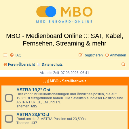
MBO - Medienboard Online ::: SAT, Kabel,
Fernsehen, Streaming & mehr
FAQ
Registrieren
Anmelden
S
Foren-Übersicht
Datenschutz
u
Aktuelle Zeit: 07.08.2026, 06:41
c
MBO - Satellitenwelt
h
ASTRA 19,2° Ost
Hier könnt Ihr Neuaufschaltungen und Ähnliches posten, die auf
e
19,2°Ost stattgefunden haben. Die Satelliten auf dieser Position sind
ASTRA 1KR, 1L, 1M und 1N.
Themen:
695
ASTRA 23,5°Ost
Rund um die 3. ASTRA-Position auf 23,5°Ost
Themen:
137