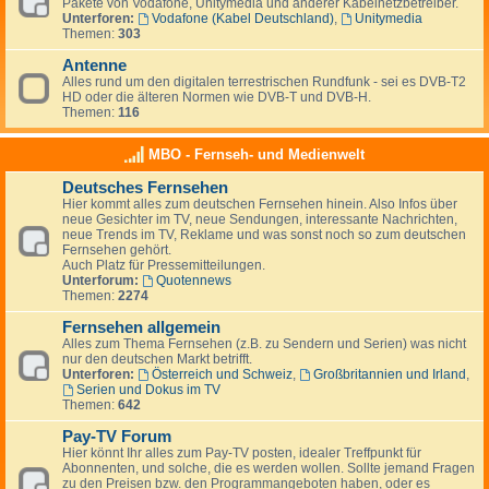
Pakete von Vodafone, Unitymedia und anderer Kabelnetzbetreiber.
Unterforen:
Vodafone (Kabel Deutschland)
,
Unitymedia
Themen:
303
Antenne
Alles rund um den digitalen terrestrischen Rundfunk - sei es DVB-T2
HD oder die älteren Normen wie DVB-T und DVB-H.
Themen:
116
MBO - Fernseh- und Medienwelt
Deutsches Fernsehen
Hier kommt alles zum deutschen Fernsehen hinein. Also Infos über
neue Gesichter im TV, neue Sendungen, interessante Nachrichten,
neue Trends im TV, Reklame und was sonst noch so zum deutschen
Fernsehen gehört.
Auch Platz für Pressemitteilungen.
Unterforum:
Quotennews
Themen:
2274
Fernsehen allgemein
Alles zum Thema Fernsehen (z.B. zu Sendern und Serien) was nicht
nur den deutschen Markt betrifft.
Unterforen:
Österreich und Schweiz
,
Großbritannien und Irland
,
Serien und Dokus im TV
Themen:
642
Pay-TV Forum
Hier könnt Ihr alles zum Pay-TV posten, idealer Treffpunkt für
Abonnenten, und solche, die es werden wollen. Sollte jemand Fragen
zu den Preisen bzw. den Programmangeboten haben, oder es