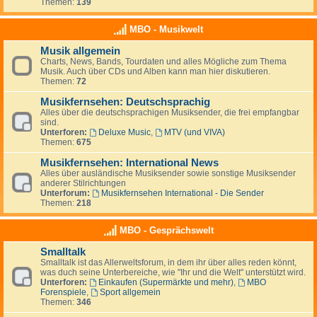
Themen:
139
MBO - Musikwelt
Musik allgemein
Charts, News, Bands, Tourdaten und alles Mögliche zum Thema
Musik. Auch über CDs und Alben kann man hier diskutieren.
Themen:
72
Musikfernsehen: Deutschsprachig
Alles über die deutschsprachigen Musiksender, die frei empfangbar
sind.
Unterforen:
Deluxe Music
,
MTV (und VIVA)
Themen:
675
Musikfernsehen: International News
Alles über ausländische Musiksender sowie sonstige Musiksender
anderer Stilrichtungen
Unterforum:
Musikfernsehen International - Die Sender
Themen:
218
MBO - Gesprächswelt
Smalltalk
Smalltalk ist das Allerweltsforum, in dem ihr über alles reden könnt,
was duch seine Unterbereiche, wie "Ihr und die Welt" unterstützt wird.
Unterforen:
Einkaufen (Supermärkte und mehr)
,
MBO
Forenspiele
,
Sport allgemein
Themen:
346