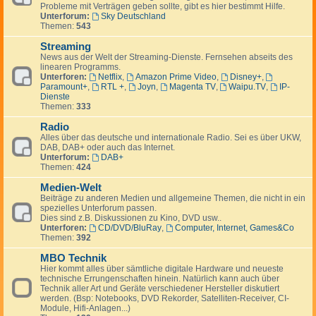
Probleme mit Verträgen geben sollte, gibt es hier bestimmt Hilfe.
Unterforum:
Sky Deutschland
Themen:
543
Streaming
News aus der Welt der Streaming-Dienste. Fernsehen abseits des
linearen Programms.
Unterforen:
Netflix
,
Amazon Prime Video
,
Disney+
,
Paramount+
,
RTL +
,
Joyn
,
Magenta TV
,
Waipu.TV
,
IP-
Dienste
Themen:
333
Radio
Alles über das deutsche und internationale Radio. Sei es über UKW,
DAB, DAB+ oder auch das Internet.
Unterforum:
DAB+
Themen:
424
Medien-Welt
Beiträge zu anderen Medien und allgemeine Themen, die nicht in ein
spezielles Unterforum passen.
Dies sind z.B. Diskussionen zu Kino, DVD usw..
Unterforen:
CD/DVD/BluRay
,
Computer, Internet, Games&Co
Themen:
392
MBO Technik
Hier kommt alles über sämtliche digitale Hardware und neueste
technische Errungenschaften hinein. Natürlich kann auch über
Technik aller Art und Geräte verschiedener Hersteller diskutiert
werden. (Bsp: Notebooks, DVD Rekorder, Satelliten-Receiver, CI-
Module, Hifi-Anlagen...)