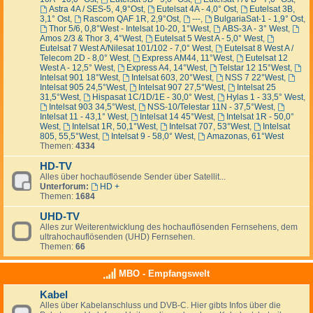
Astra 4A / SES-5, 4,9°Ost
,
Eutelsat 4A - 4,0° Ost
,
Eutelsat 3B,
3,1° Ost
,
Rascom QAF 1R, 2,9°Ost
,
---
,
BulgariaSat-1 - 1,9° Ost
,
Thor 5/6, 0,8°West - Intelsat 10-20, 1°West
,
ABS-3A - 3° West
,
Amos 2/3 & Thor 3, 4°West
,
Eutelsat 5 West A - 5,0° West
,
Eutelsat 7 West A/Nilesat 101/102 - 7,0° West
,
Eutelsat 8 West A /
Telecom 2D - 8,0° West
,
Express AM44, 11°West
,
Eutelsat 12
West A - 12,5° West
,
Express A4, 14°West
,
Telstar 12 15°West
,
Intelsat 901 18°West
,
Intelsat 603, 20°West
,
NSS 7 22°West
,
Intelsat 905 24,5°West
,
Intelsat 907 27,5°West
,
Intelsat 25
31,5°West
,
Hispasat 1C/1D/1E - 30,0° West
,
Hylas 1 - 33,5° West
,
Intelsat 903 34,5°West
,
NSS-10/Telestar 11N - 37,5°West
,
Intelsat 11 - 43,1° West
,
Intelsat 14 45°West
,
Intelsat 1R - 50,0°
West
,
Intelsat 1R, 50,1°West
,
Intelsat 707, 53°West
,
Intelsat
805, 55,5°West
,
Intelsat 9 - 58,0° West
,
Amazonas, 61°West
Themen:
4334
HD-TV
Alles über hochauflösende Sender über Satellit...
Unterforum:
HD +
Themen:
1684
UHD-TV
Alles zur Weiterentwicklung des hochauflösenden Fernsehens, dem
ultrahochauflösenden (UHD) Fernsehen.
Themen:
66
MBO - Empfangswelt
Kabel
Alles über Kabelanschluss und DVB-C. Hier gibts Infos über die