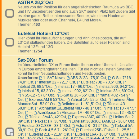
ASTRA 28,2°Ost
Neues von der Position für den angelsächsischen Raum, da wo BBC
und ITV uncodiert senden und auch SKY seinen Platz hat! Zudem gibt
es eine ganze Reihe interessanter Sender, wie einen Haufen an
Musiksender oder auch Channel4, E4 und More4.
Themen:
463
Eutelsat Hotbird 13°Ost
Hier könnt Ihr Neuaufschaltungen und Ähnliches posten, die auf
13°Ost stattgefunden haben. Die Satelliten auf dieser Position sind
Hotbird 13F und 13G.
Themen:
1754
Sat-DXer Forum
Im überarbeiteten DX-er Forum findet ihr nun eine Übersicht fast aller
in Europa empfangbarer Satelliten. Für die nicht gelisteten Satelliten
könnt Ihr hier Neuaufschaltungen und Feeds posten.
Unterforen:
1: SAT-News
,
ABS-2/ 2A - 75,0° Ost
,
G-Sat 7/ 18 -
74,0° Ost
,
Intelsat 22 - 72,1° Ost
,
Eutelsat 70B - 70,5° Ost
,
Intelsat 20, 68,5°Ost
,
Intelsat 17 - 66,0°Ost
,
Intelsat 906, 64,2°Ost
,
Intelsat 15, 63,2°Ost
,
Intelsat 902, 62°Ost
,
Intelsat 33e, 60°Ost
,
NSS-12 - 57,0° Ost
,
G-Sat 8/ 16 - 55° Ost
,
Yamal 402 - 54,9°
Ost
,
Express AM 6 53°Ost
,
Yahsat 1A - 52,5° Ost
,
TurkmenÄlem
MonacoSat - 52,0° Ost
,
Belintersat 1 - 51,5° Ost
,
Türksat 4B -
50,0° Ost
,
Afghansat 1/Eutelsat 48D - 48,1° Ost
,
Intelsat 10 - 47.5°
Ost
,
--
,
AzerSpace 1 / Africasat-1A - 46,0° Ost
,
Intelsat 12 - 45,0°
Ost
,
Türksat 3A/4A, 42°Ost
,
Express AM7, 40°Ost
,
Hellas Sat 2
39°Ost
,
Paksat 1R, 38°Ost
,
Eutelsat 36B/36C (AMU1) - 36,0° Ost
,
Eutelsat 33C/33E - 33,1° Ost
,
Astra 5B - 31,5° Ost
,
Türksat 5A,
30,9° Ost
,
Badr 4,5,6,7 - 26°Ost
,
Eutelsat 25B / Es'hail-1 - 25,5°
Ost
,
Eutelsat 21B - 21,6° Ost
,
Eutelsat 16A - 16,0° Ost
,
Eutelsat
10A - 10,0° Ost
,
Eutelsat 9B - 9,0° Ost
,
Eutelsat 7A/ B - 7,0° Ost
,