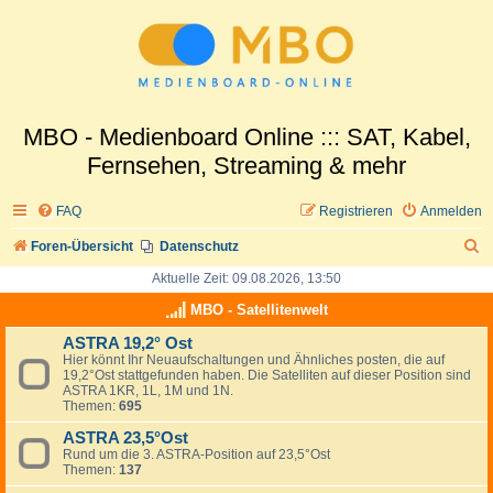
MBO - Medienboard Online ::: SAT, Kabel,
Fernsehen, Streaming & mehr
FAQ
Registrieren
Anmelden
S
Foren-Übersicht
Datenschutz
u
Aktuelle Zeit: 09.08.2026, 13:50
c
MBO - Satellitenwelt
h
ASTRA 19,2° Ost
Hier könnt Ihr Neuaufschaltungen und Ähnliches posten, die auf
e
19,2°Ost stattgefunden haben. Die Satelliten auf dieser Position sind
ASTRA 1KR, 1L, 1M und 1N.
Themen:
695
ASTRA 23,5°Ost
Rund um die 3. ASTRA-Position auf 23,5°Ost
Themen:
137