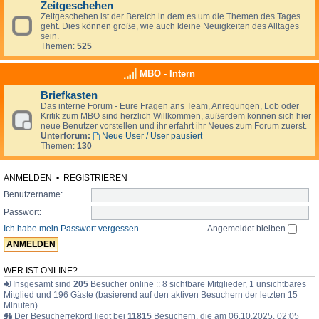
Zeitgeschehen
Zeitgeschehen ist der Bereich in dem es um die Themen des Tages
geht. Dies können große, wie auch kleine Neuigkeiten des Alltages
sein.
Themen:
525
MBO - Intern
Briefkasten
Das interne Forum - Eure Fragen ans Team, Anregungen, Lob oder
Kritik zum MBO sind herzlich Willkommen, außerdem können sich hier
neue Benutzer vorstellen und ihr erfahrt ihr Neues zum Forum zuerst.
Unterforum:
Neue User / User pausiert
Themen:
130
ANMELDEN
•
REGISTRIEREN
Benutzername:
Passwort:
Ich habe mein Passwort vergessen
Angemeldet bleiben
WER IST ONLINE?
Insgesamt sind
205
Besucher online :: 8 sichtbare Mitglieder, 1 unsichtbares
Mitglied und 196 Gäste (basierend auf den aktiven Besuchern der letzten 15
Minuten)
Der Besucherrekord liegt bei
11815
Besuchern, die am 06.10.2025, 02:05