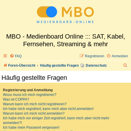
MBO - Medienboard Online ::: SAT, Kabel,
Fernsehen, Streaming & mehr
FAQ
Registrieren
Anmelden
S
Foren-Übersicht
Häufig gestellte Fragen
Datenschutz
u
Häufig gestellte Fragen
c
h
Registrierung und Anmeldung
Wozu muss ich mich registrieren?
e
Was ist COPPA?
Warum kann ich mich nicht registrieren?
Ich habe mich registriert, kann mich aber nicht anmelden!
Warum kann ich mich nicht anmelden?
Ich habe mich vor einiger Zeit registriert, kann mich aber nicht mehr
anmelden?!
Ich habe mein Passwort vergessen!