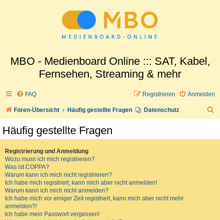
MBO - Medienboard Online ::: SAT, Kabel,
Fernsehen, Streaming & mehr
FAQ
Registrieren
Anmelden
S
Foren-Übersicht
Häufig gestellte Fragen
Datenschutz
u
Häufig gestellte Fragen
c
h
Registrierung und Anmeldung
Wozu muss ich mich registrieren?
e
Was ist COPPA?
Warum kann ich mich nicht registrieren?
Ich habe mich registriert, kann mich aber nicht anmelden!
Warum kann ich mich nicht anmelden?
Ich habe mich vor einiger Zeit registriert, kann mich aber nicht mehr
anmelden?!
Ich habe mein Passwort vergessen!