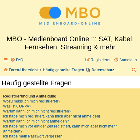
MBO - Medienboard Online ::: SAT, Kabel,
Fernsehen, Streaming & mehr
FAQ
Registrieren
Anmelden
S
Foren-Übersicht
Häufig gestellte Fragen
Datenschutz
u
Häufig gestellte Fragen
c
h
Registrierung und Anmeldung
Wozu muss ich mich registrieren?
e
Was ist COPPA?
Warum kann ich mich nicht registrieren?
Ich habe mich registriert, kann mich aber nicht anmelden!
Warum kann ich mich nicht anmelden?
Ich habe mich vor einiger Zeit registriert, kann mich aber nicht mehr
anmelden?!
Ich habe mein Passwort vergessen!