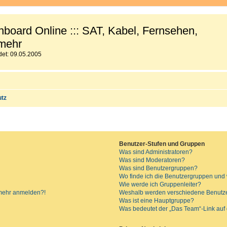
board Online ::: SAT, Kabel, Fernsehen,
mehr
et: 09.05.2005
utz
Benutzer-Stufen und Gruppen
Was sind Administratoren?
Was sind Moderatoren?
Was sind Benutzergruppen?
Wo finde ich die Benutzergruppen und w
Wie werde ich Gruppenleiter?
t mehr anmelden?!
Weshalb werden verschiedene Benutzer
Was ist eine Hauptgruppe?
Was bedeutet der „Das Team“-Link auf d