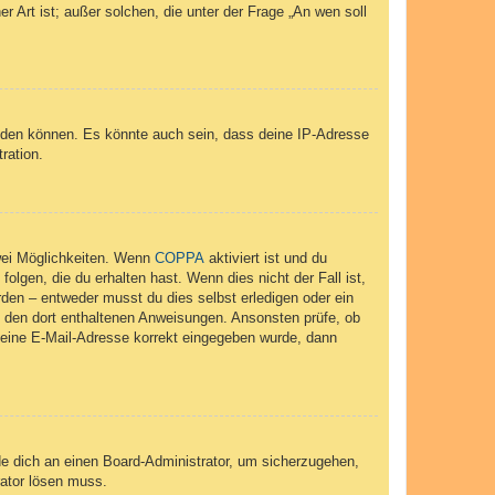
r Art ist; außer solchen, die unter der Frage „An wen soll
elden können. Es könnte auch sein, dass deine IP-Adresse
ration.
wei Möglichkeiten. Wenn
COPPA
aktiviert ist und du
lgen, die du erhalten hast. Wenn dies nicht der Fall ist,
rden – entweder musst du dies selbst erledigen oder ein
lge den dort enthaltenen Anweisungen. Ansonsten prüfe, ob
 deine E-Mail-Adresse korrekt eingegeben wurde, dann
de dich an einen Board-Administrator, um sicherzugehen,
rator lösen muss.