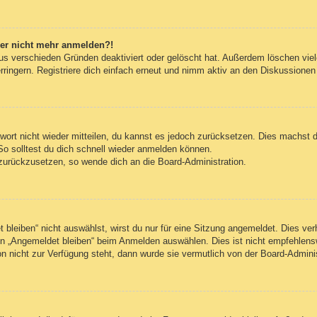
aber nicht mehr anmelden?!
us verschieden Gründen deaktiviert oder gelöscht hat. Außerdem löschen viele
ingern. Registriere dich einfach erneut und nimm aktiv an den Diskussionen t
swort nicht wieder mitteilen, du kannst es jedoch zurücksetzen. Dies machst 
So solltest du dich schnell wieder anmelden können.
t zurückzusetzen, so wende dich an die Board-Administration.
leiben“ nicht auswählst, wirst du nur für eine Sitzung angemeldet. Dies ve
n „Angemeldet bleiben“ beim Anmelden auswählen. Dies ist nicht empfehlens
on nicht zur Verfügung steht, dann wurde sie vermutlich von der Board-Admini