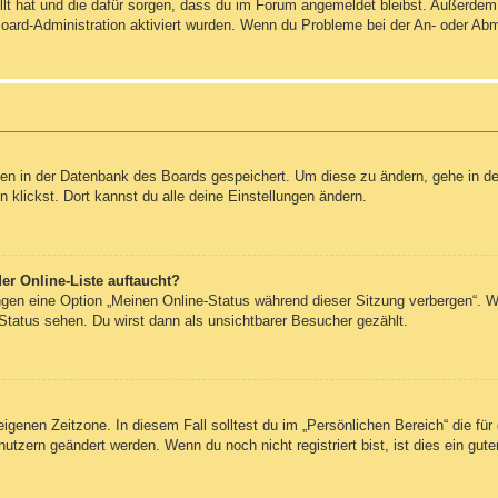
ellt hat und die dafür sorgen, dass du im Forum angemeldet bleibst. Außerde
Board-Administration aktiviert wurden. Wenn du Probleme bei der An- oder Ab
ngen in der Datenbank des Boards gespeichert. Um diese zu ändern, gehe in de
klickst. Dort kannst du alle deine Einstellungen ändern.
er Online-Liste auftaucht?
ungen eine Option „Meinen Online-Status während dieser Sitzung verbergen“. 
Status sehen. Du wirst dann als unsichtbarer Besucher gezählt.
eigenen Zeitzone. In diesem Fall solltest du im „Persönlichen Bereich“ die für 
utzern geändert werden. Wenn du noch nicht registriert bist, ist dies ein guter