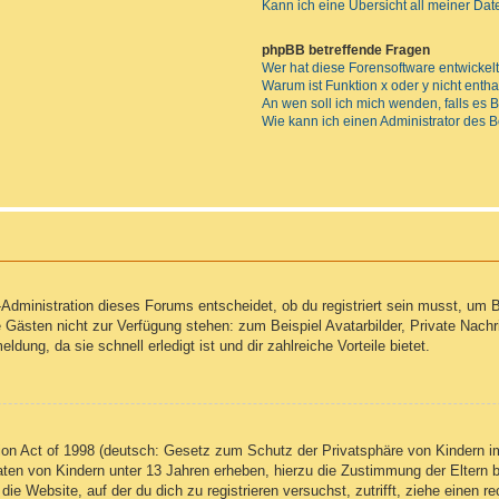
Kann ich eine Übersicht all meiner Da
phpBB betreffende Fragen
Wer hat diese Forensoftware entwickel
Warum ist Funktion x oder y nicht enth
An wen soll ich mich wenden, falls es
Wie kann ich einen Administrator des 
Administration dieses Forums entscheidet, ob du registriert sein musst, um Be
ie Gästen nicht zur Verfügung stehen: zum Beispiel Avatarbilder, Private Nachr
ung, da sie schnell erledigt ist und dir zahlreiche Vorteile bietet.
on Act of 1998 (deutsch: Gesetz zum Schutz der Privatsphäre von Kindern im
Daten von Kindern unter 13 Jahren erheben, hierzu die Zustimmung der Eltern
 die Website, auf der du dich zu registrieren versuchst, zutrifft, ziehe einen