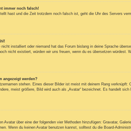
eht immer noch falsch!
tellt hast und die Zeit trotzdem noch falsch ist, geht die Uhr des Servers ver
hl!
nicht installiert oder niemand hat das Forum bislang in deine Sprache überset
 noch nicht existiert, würden wir uns freuen, wenn du es übersetzen würdest.
en angezeigt werden?
tzernamen stehen. Eines dieser Bilder ist meist mit deinem Rang verknüpft: O
re, meist größere, Bild wird auch als „Avatar“ bezeichnet. Es handelt sich h
inen Avatar über eine der folgenden vier Methoden hinzufügen: Gravatar, Gale
en. Wenn du keinen Avatar benutzen kannst, solltest du die Board-Administra