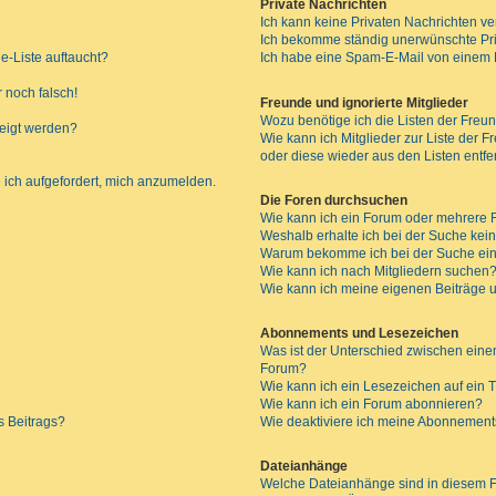
Private Nachrichten
Ich kann keine Privaten Nachrichten ve
Ich bekomme ständig unerwünschte Pri
e-Liste auftaucht?
Ich habe eine Spam-E-Mail von einem M
 noch falsch!
Freunde und ignorierte Mitglieder
Wozu benötige ich die Listen der Freun
zeigt werden?
Wie kann ich Mitglieder zur Liste der F
oder diese wieder aus den Listen entf
 ich aufgefordert, mich anzumelden.
Die Foren durchsuchen
Wie kann ich ein Forum oder mehrere
Weshalb erhalte ich bei der Suche kei
Warum bekomme ich bei der Suche ein
Wie kann ich nach Mitgliedern suchen
Wie kann ich meine eigenen Beiträge
Abonnements und Lesezeichen
Was ist der Unterschied zwischen ei
Forum?
Wie kann ich ein Lesezeichen auf ein
Wie kann ich ein Forum abonnieren?
s Beitrags?
Wie deaktiviere ich meine Abonnemen
Dateianhänge
Welche Dateianhänge sind in diesem 