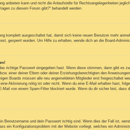
g anbieten kann und nicht die Anlaufstelle für Rechtsangelegenheiten jegliche
nfragen zu diesem Forum gibt?“ behandelt werden.
erung komplett ausgeschaltet hat, damit sich keine neuen Benutzer mehr anm
est, gesperrt wurden. Um Hilfe zu erhalten, wende dich an die Board-Administ
en!
 das richtige Passwort eingegeben hast. Wenn diese stimmen, dann gibt es z
bzw. einer deiner Eltern oder deiner Erziehungsberechtigten den Anweisungen fo
inigen Boards müssen alle neu angemeldeten Mitglieder erst freigeschaltet we
ob eine Aktivierung nötig ist oder nicht. Wenn du eine E-Mail erhalten hast, fo
E-Mail von einem Spam-Filter blockiert wurde. Wenn du dir sicher bist, dass
ein Benutzername und dein Passwort richtig sind. Wenn dies der Fall ist, wen
dass ein Konfigurationsproblem mit der Website vorliegt, welches ein Administ