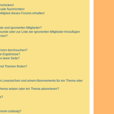
rschicken!
vate Nachrichten!
itglied dieses Forums erhalten!
de und ignorierten Mitglieder?
reunde oder zur Liste der ignorierten Mitglieder hinzufügen
ernen?
 Foren durchsuchen?
ne Ergebnisse?
e leere Seite?
?
 und Themen finden?
nem Lesezeichen und einem Abonnements für ein Thema oder
 Thema setzen oder ein Thema abonnieren?
ts?
Forum zulässig?