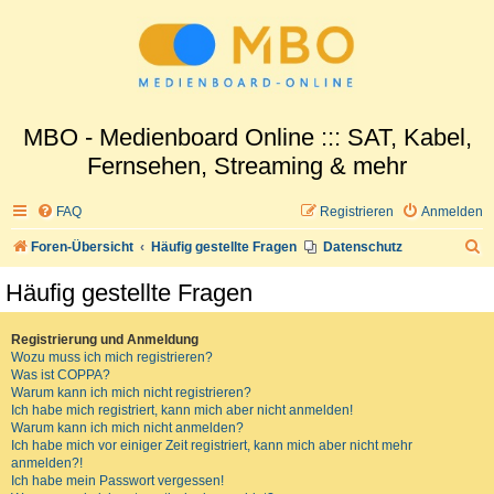
MBO - Medienboard Online ::: SAT, Kabel,
Fernsehen, Streaming & mehr
FAQ
Registrieren
Anmelden
S
Foren-Übersicht
Häufig gestellte Fragen
Datenschutz
u
Häufig gestellte Fragen
c
h
Registrierung und Anmeldung
Wozu muss ich mich registrieren?
e
Was ist COPPA?
Warum kann ich mich nicht registrieren?
Ich habe mich registriert, kann mich aber nicht anmelden!
Warum kann ich mich nicht anmelden?
Ich habe mich vor einiger Zeit registriert, kann mich aber nicht mehr
anmelden?!
Ich habe mein Passwort vergessen!