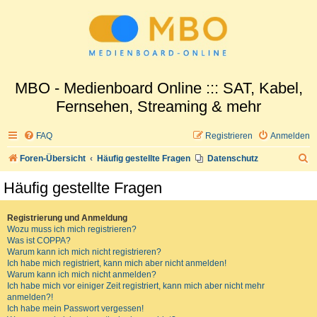
MBO - Medienboard Online ::: SAT, Kabel,
Fernsehen, Streaming & mehr
FAQ
Registrieren
Anmelden
S
Foren-Übersicht
Häufig gestellte Fragen
Datenschutz
u
Häufig gestellte Fragen
c
h
Registrierung und Anmeldung
Wozu muss ich mich registrieren?
e
Was ist COPPA?
Warum kann ich mich nicht registrieren?
Ich habe mich registriert, kann mich aber nicht anmelden!
Warum kann ich mich nicht anmelden?
Ich habe mich vor einiger Zeit registriert, kann mich aber nicht mehr
anmelden?!
Ich habe mein Passwort vergessen!