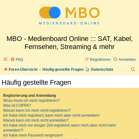
MBO - Medienboard Online ::: SAT, Kabel,
Fernsehen, Streaming & mehr
FAQ
Registrieren
Anmelden
S
Foren-Übersicht
Häufig gestellte Fragen
Datenschutz
u
Häufig gestellte Fragen
c
h
Registrierung und Anmeldung
Wozu muss ich mich registrieren?
e
Was ist COPPA?
Warum kann ich mich nicht registrieren?
Ich habe mich registriert, kann mich aber nicht anmelden!
Warum kann ich mich nicht anmelden?
Ich habe mich vor einiger Zeit registriert, kann mich aber nicht mehr
anmelden?!
Ich habe mein Passwort vergessen!