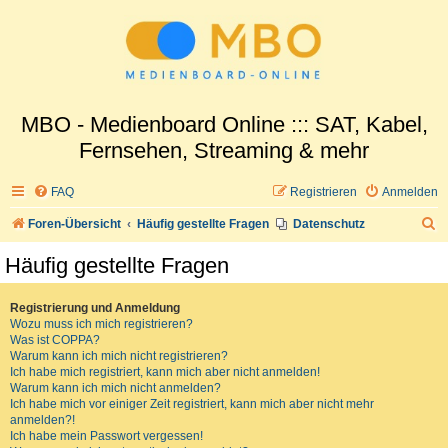
MBO - Medienboard Online ::: SAT, Kabel,
Fernsehen, Streaming & mehr
FAQ
Registrieren
Anmelden
S
Foren-Übersicht
Häufig gestellte Fragen
Datenschutz
u
Häufig gestellte Fragen
c
h
Registrierung und Anmeldung
Wozu muss ich mich registrieren?
e
Was ist COPPA?
Warum kann ich mich nicht registrieren?
Ich habe mich registriert, kann mich aber nicht anmelden!
Warum kann ich mich nicht anmelden?
Ich habe mich vor einiger Zeit registriert, kann mich aber nicht mehr
anmelden?!
Ich habe mein Passwort vergessen!