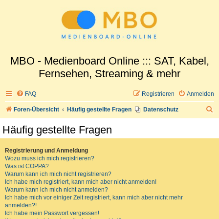
MBO - Medienboard Online ::: SAT, Kabel,
Fernsehen, Streaming & mehr
FAQ
Registrieren
Anmelden
S
Foren-Übersicht
Häufig gestellte Fragen
Datenschutz
u
Häufig gestellte Fragen
c
h
Registrierung und Anmeldung
Wozu muss ich mich registrieren?
e
Was ist COPPA?
Warum kann ich mich nicht registrieren?
Ich habe mich registriert, kann mich aber nicht anmelden!
Warum kann ich mich nicht anmelden?
Ich habe mich vor einiger Zeit registriert, kann mich aber nicht mehr
anmelden?!
Ich habe mein Passwort vergessen!