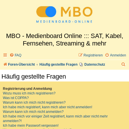
MBO - Medienboard Online ::: SAT, Kabel,
Fernsehen, Streaming & mehr
FAQ
Registrieren
Anmelden
S
Foren-Übersicht
Häufig gestellte Fragen
Datenschutz
u
Häufig gestellte Fragen
c
h
Registrierung und Anmeldung
Wozu muss ich mich registrieren?
e
Was ist COPPA?
Warum kann ich mich nicht registrieren?
Ich habe mich registriert, kann mich aber nicht anmelden!
Warum kann ich mich nicht anmelden?
Ich habe mich vor einiger Zeit registriert, kann mich aber nicht mehr
anmelden?!
Ich habe mein Passwort vergessen!