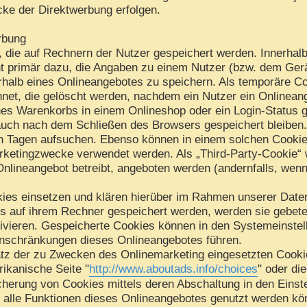
cke der Direktwerbung erfolgen.
rbung
, die auf Rechnern der Nutzer gespeichert werden. Innerhal
t primär dazu, die Angaben zu einem Nutzer (bzw. dem Gerä
halb eines Onlineangebotes zu speichern. Als temporäre Co
net, die gelöscht werden, nachdem ein Nutzer ein Onlineang
nes Warenkorbs in einem Onlineshop oder ein Login-Status 
auch nach dem Schließen des Browsers gespeichert bleiben.
 Tagen aufsuchen. Ebenso können in einem solchen Cookie 
rketingzwecke verwendet werden. Als „Third-Party-Cookie“ 
Onlineangebot betreibt, angeboten werden (andernfalls, wen
ies einsetzen und klären hierüber im Rahmen unserer Daten
es auf ihrem Rechner gespeichert werden, werden sie gebet
ivieren. Gespeicherte Cookies können in den Systemeinste
nschränkungen dieses Onlineangebotes führen.
tz der zu Zwecken des Onlinemarketing eingesetzten Cookies
rikanische Seite "
http://www.aboutads.info/choices
" oder di
cherung von Cookies mittels deren Abschaltung in den Einst
t alle Funktionen dieses Onlineangebotes genutzt werden kö