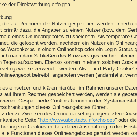
cke der Direktwerbung erfolgen.
rbung
, die auf Rechnern der Nutzer gespeichert werden. Innerhal
t primär dazu, die Angaben zu einem Nutzer (bzw. dem Gerä
halb eines Onlineangebotes zu speichern. Als temporäre Co
net, die gelöscht werden, nachdem ein Nutzer ein Onlineang
nes Warenkorbs in einem Onlineshop oder ein Login-Status 
auch nach dem Schließen des Browsers gespeichert bleiben.
 Tagen aufsuchen. Ebenso können in einem solchen Cookie 
rketingzwecke verwendet werden. Als „Third-Party-Cookie“ 
Onlineangebot betreibt, angeboten werden (andernfalls, wen
ies einsetzen und klären hierüber im Rahmen unserer Daten
es auf ihrem Rechner gespeichert werden, werden sie gebet
ivieren. Gespeicherte Cookies können in den Systemeinste
nschränkungen dieses Onlineangebotes führen.
tz der zu Zwecken des Onlinemarketing eingesetzten Cookies
rikanische Seite "
http://www.aboutads.info/choices
" oder di
cherung von Cookies mittels deren Abschaltung in den Einst
t alle Funktionen dieses Onlineangebotes genutzt werden kö