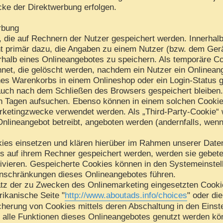
cke der Direktwerbung erfolgen.
rbung
, die auf Rechnern der Nutzer gespeichert werden. Innerhal
t primär dazu, die Angaben zu einem Nutzer (bzw. dem Gerä
halb eines Onlineangebotes zu speichern. Als temporäre Co
net, die gelöscht werden, nachdem ein Nutzer ein Onlineang
nes Warenkorbs in einem Onlineshop oder ein Login-Status 
auch nach dem Schließen des Browsers gespeichert bleiben.
 Tagen aufsuchen. Ebenso können in einem solchen Cookie 
rketingzwecke verwendet werden. Als „Third-Party-Cookie“ 
Onlineangebot betreibt, angeboten werden (andernfalls, wen
ies einsetzen und klären hierüber im Rahmen unserer Daten
es auf ihrem Rechner gespeichert werden, werden sie gebet
ivieren. Gespeicherte Cookies können in den Systemeinste
nschränkungen dieses Onlineangebotes führen.
tz der zu Zwecken des Onlinemarketing eingesetzten Cookies
rikanische Seite "
http://www.aboutads.info/choices
" oder di
cherung von Cookies mittels deren Abschaltung in den Einst
t alle Funktionen dieses Onlineangebotes genutzt werden kö