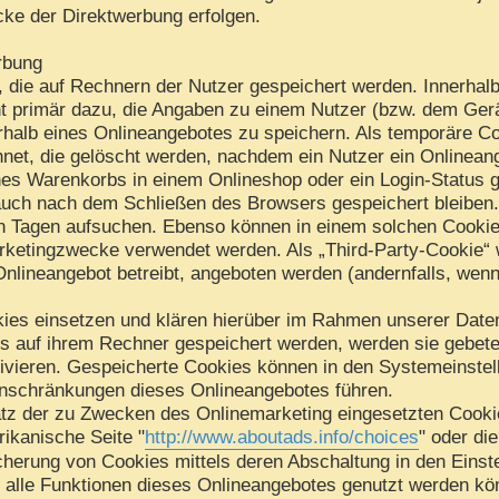
cke der Direktwerbung erfolgen.
rbung
, die auf Rechnern der Nutzer gespeichert werden. Innerhal
t primär dazu, die Angaben zu einem Nutzer (bzw. dem Gerä
halb eines Onlineangebotes zu speichern. Als temporäre Co
net, die gelöscht werden, nachdem ein Nutzer ein Onlineang
nes Warenkorbs in einem Onlineshop oder ein Login-Status 
auch nach dem Schließen des Browsers gespeichert bleiben.
 Tagen aufsuchen. Ebenso können in einem solchen Cookie 
rketingzwecke verwendet werden. Als „Third-Party-Cookie“ 
Onlineangebot betreibt, angeboten werden (andernfalls, wen
ies einsetzen und klären hierüber im Rahmen unserer Daten
es auf ihrem Rechner gespeichert werden, werden sie gebet
ivieren. Gespeicherte Cookies können in den Systemeinste
nschränkungen dieses Onlineangebotes führen.
tz der zu Zwecken des Onlinemarketing eingesetzten Cookies
rikanische Seite "
http://www.aboutads.info/choices
" oder di
cherung von Cookies mittels deren Abschaltung in den Einst
t alle Funktionen dieses Onlineangebotes genutzt werden kö