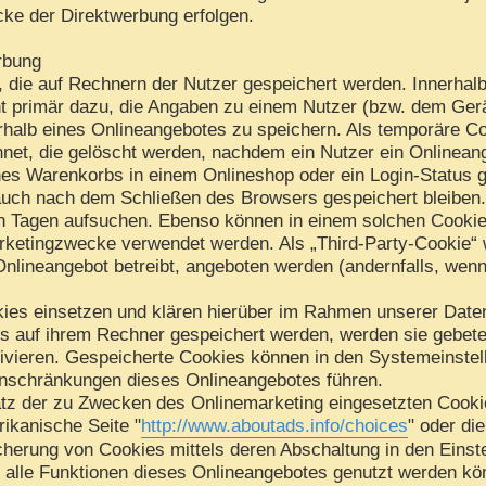
cke der Direktwerbung erfolgen.
rbung
, die auf Rechnern der Nutzer gespeichert werden. Innerhal
t primär dazu, die Angaben zu einem Nutzer (bzw. dem Gerä
halb eines Onlineangebotes zu speichern. Als temporäre Co
net, die gelöscht werden, nachdem ein Nutzer ein Onlineang
nes Warenkorbs in einem Onlineshop oder ein Login-Status 
auch nach dem Schließen des Browsers gespeichert bleiben.
 Tagen aufsuchen. Ebenso können in einem solchen Cookie 
rketingzwecke verwendet werden. Als „Third-Party-Cookie“ 
Onlineangebot betreibt, angeboten werden (andernfalls, wen
ies einsetzen und klären hierüber im Rahmen unserer Daten
es auf ihrem Rechner gespeichert werden, werden sie gebet
ivieren. Gespeicherte Cookies können in den Systemeinste
nschränkungen dieses Onlineangebotes führen.
tz der zu Zwecken des Onlinemarketing eingesetzten Cookies
rikanische Seite "
http://www.aboutads.info/choices
" oder di
cherung von Cookies mittels deren Abschaltung in den Einst
t alle Funktionen dieses Onlineangebotes genutzt werden kö