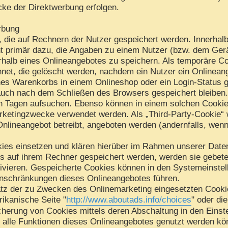
cke der Direktwerbung erfolgen.
rbung
, die auf Rechnern der Nutzer gespeichert werden. Innerhal
t primär dazu, die Angaben zu einem Nutzer (bzw. dem Gerä
halb eines Onlineangebotes zu speichern. Als temporäre Co
net, die gelöscht werden, nachdem ein Nutzer ein Onlineang
nes Warenkorbs in einem Onlineshop oder ein Login-Status 
auch nach dem Schließen des Browsers gespeichert bleiben.
 Tagen aufsuchen. Ebenso können in einem solchen Cookie 
rketingzwecke verwendet werden. Als „Third-Party-Cookie“ 
Onlineangebot betreibt, angeboten werden (andernfalls, wen
ies einsetzen und klären hierüber im Rahmen unserer Daten
es auf ihrem Rechner gespeichert werden, werden sie gebet
ivieren. Gespeicherte Cookies können in den Systemeinste
nschränkungen dieses Onlineangebotes führen.
tz der zu Zwecken des Onlinemarketing eingesetzten Cookies
rikanische Seite "
http://www.aboutads.info/choices
" oder di
cherung von Cookies mittels deren Abschaltung in den Einst
t alle Funktionen dieses Onlineangebotes genutzt werden kö